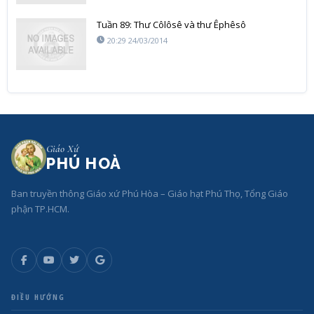
Tuần 89: Thư Côlôsê và thư Êphêsô
20:29 24/03/2014
Giáo Xứ
PHÚ HOÀ
Ban truyền thông Giáo xứ Phú Hòa – Giáo hạt Phú Thọ, Tổng Giáo
phận TP.HCM.
ĐIỀU HƯỚNG