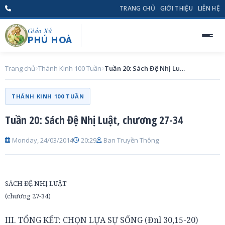
TRANG CHỦ
GIỚI THIỆU
LIÊN HỆ
Giáo Xứ
PHÚ HOÀ
Trang chủ
Thánh Kinh 100 Tuần
Tuần 20: Sách Đệ Nhị Luật, chương 27-34
THÁNH KINH 100 TUẦN
Tuần 20: Sách Đệ Nhị Luật, chương 27-34
Monday, 24/03/2014
20:29
Ban Truyền Thông
SÁCH ĐỆ NHỊ LUẬT
(chương 27-34)
III. TỔNG KẾT: CHỌN LỰA SỰ SỐNG (Đnl 30,15-20)