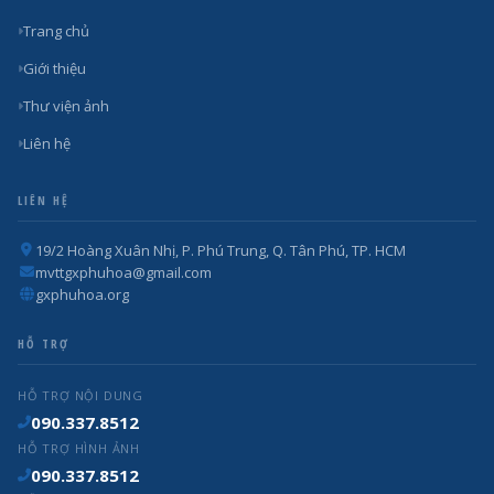
Trang chủ
Giới thiệu
Thư viện ảnh
Liên hệ
LIÊN HỆ
19/2 Hoàng Xuân Nhị, P. Phú Trung, Q. Tân Phú, TP. HCM
mvttgxphuhoa@gmail.com
gxphuhoa.org
HỖ TRỢ
HỖ TRỢ NỘI DUNG
090.337.8512
HỖ TRỢ HÌNH ẢNH
090.337.8512