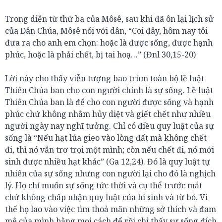
Trong diễn từ thứ ba của Môsê, sau khi đã ôn lại lịch sử
của Dân Chúa, Môsê nói với dân, “Coi đây, hôm nay tôi
đưa ra cho anh em chọn: hoặc là được sống, được hạnh
phúc, hoặc là phải chết, bị tai hoạ…” (Đnl 30,15-20)
Lời này cho thấy viễn tượng bao trùm toàn bộ lề luật
Thiên Chúa ban cho con người chính là sự sống. Lề luật
Thiên Chúa ban là để cho con người được sống và hạnh
phúc chứ không nhằm hủy diệt và giết chết như nhiều
người ngày nay nghĩ tưởng. Chỉ có điều quy luật của sự
sống là “Nếu hạt lúa gieo vào lòng đất mà không chết
đi, thì nó vẫn trơ trọi một mình; còn nếu chết đi, nó mới
sinh được nhiều hạt khác” (Ga 12,24). Đó là quy luật tự
nhiên của sự sống nhưng con người lại cho đó là nghịch
lý. Họ chỉ muốn sự sống tức thời và cụ thể trước mắt
chứ không chấp nhận quy luật của hi sinh và từ bỏ. Vì
thế họ lao vào việc tìm thoả mãn những sở thích và đam
mê của mình bằng mọi cách để rồi chỉ thấy sự sống đích