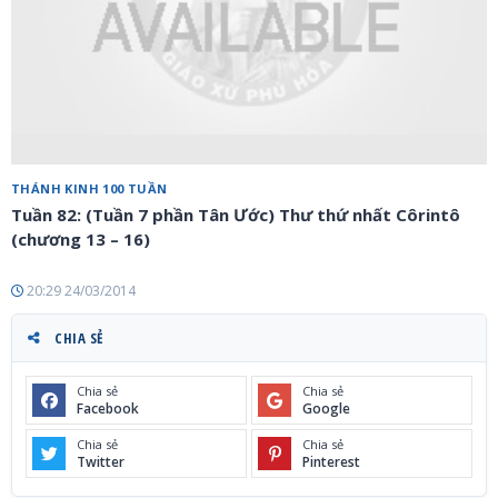
THÁNH KINH 100 TUẦN
Tuần 82: (Tuần 7 phần Tân Ước) Thư thứ nhất Côrintô
(chương 13 – 16)
20:29 24/03/2014
CHIA SẺ
Chia sẻ
Chia sẻ
Facebook
Google
Chia sẻ
Chia sẻ
Twitter
Pinterest