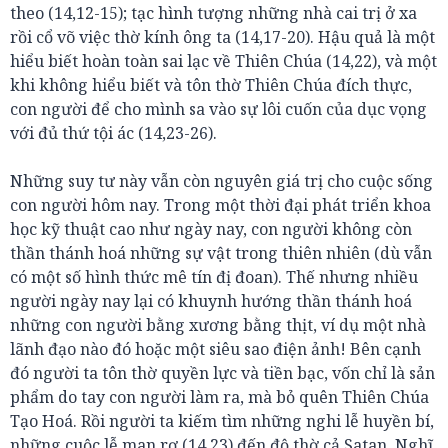
theo (14,12-15); tạc hình tượng những nhà cai trị ở xa
rồi cổ võ việc thờ kính ông ta (14,17-20). Hậu quả là một
hiểu biết hoàn toàn sai lạc về Thiên Chúa (14,22), và một
khi không hiểu biết và tôn thờ Thiên Chúa đích thực,
con người để cho mình sa vào sự lôi cuốn của dục vọng
với đủ thứ tội ác (14,23-26).
Những suy tư này vẫn còn nguyên giá trị cho cuộc sống
con người hôm nay. Trong một thời đại phát triển khoa
học kỹ thuật cao như ngày nay, con người không còn
thần thánh hoá những sự vật trong thiên nhiên (dù vẫn
có một số hình thức mê tín đị đoan). Thế nhưng nhiều
người ngày nay lại có khuynh hướng thần thánh hoá
những con người bằng xương bằng thịt, ví dụ một nhà
lãnh đạo nào đó hoặc một siêu sao điện ảnh! Bên cạnh
đó người ta tôn thờ quyền lực và tiền bạc, vốn chỉ là sản
phẩm do tay con người làm ra, mà bỏ quên Thiên Chúa
Tạo Hoá. Rồi người ta kiếm tìm những nghi lễ huyền bí,
những cuộc lễ man rợ (14,23) đến độ thờ cả Satan. Nghĩ