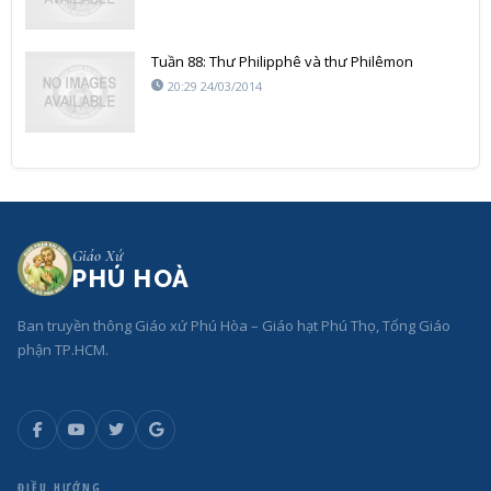
Tuần 88: Thư Philipphê và thư Philêmon
20:29 24/03/2014
Giáo Xứ
PHÚ HOÀ
Ban truyền thông Giáo xứ Phú Hòa – Giáo hạt Phú Thọ, Tổng Giáo
phận TP.HCM.
ĐIỀU HƯỚNG