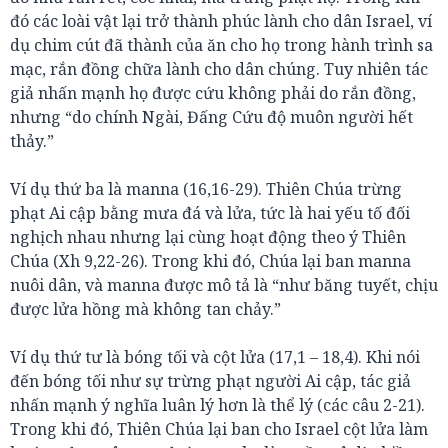
đó các loài vật lại trở thành phúc lành cho dân Israel, ví
dụ chim cút đã thành của ăn cho họ trong hành trình sa
mạc, rắn đồng chữa lành cho dân chúng. Tuy nhiên tác
giả nhấn mạnh họ được cứu không phải do rắn đồng,
nhưng “do chính Ngài, Đấng Cứu độ muôn người hết
thảy.”
Ví dụ thứ ba là manna (16,16-29). Thiên Chúa trừng
phạt Ai cập bằng mưa đá và lửa, tức là hai yếu tố đối
nghịch nhau nhưng lại cùng hoạt động theo ý Thiên
Chúa (Xh 9,22-26). Trong khi đó, Chúa lại ban manna
nuôi dân, và manna được mô tả là “như băng tuyết, chịu
được lửa hồng mà không tan chảy.”
Ví dụ thứ tư là bóng tối và cột lửa (17,1 – 18,4). Khi nói
đến bóng tối như sự trừng phạt người Ai cập, tác giả
nhấn mạnh ý nghĩa luân lý hơn là thể lý (các câu 2-21).
Trong khi đó, Thiên Chúa lại ban cho Israel cột lửa làm