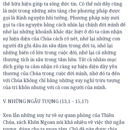
thế hữu hiệu giúp ta sống đức tin. Có thể nói đây cũng
là một trong những nền tảng cho phương pháp được
gọi là Kinh nguyện hồi tưởng. Phương pháp này mời
gọi ta cầu nguyện bằng cách nhìn lại chính đời mình để
nhớ lại những khoảnh khắc đặc biệt ở đó ta cảm nhận
sự hiện diện của Chúa cách rõ nét, nhớ lại những con
người đã ghi dấu ấn sâu đậm trong đời ta, nhớ lại
những biến cố lớn trong cuộc đời, nhớ lại cả những
thương tích in sâu trong tâm hồn. Tất cả nhằm mục
đích giúp ta cảm nhận rõ ràng sự hiện diện đầy yêu
thương của Chúa trong cuộc đời mình, nhờ đó ta đến
với Chúa không chỉ bằng những suy nghĩ trừu tượng
của trí khôn nhưng với cả con người của mình.
V. NHỮNG NGẪU TƯỢNG (13,1 – 15,17)
Xen lẫn những suy tư về sự quan phòng của Thiên
Chúa, sách Khôn Ngoan nói khá nhiều về việc thờ ngẫu
tượng, đáng cho ta quan tâm. Chủ đề này được chia