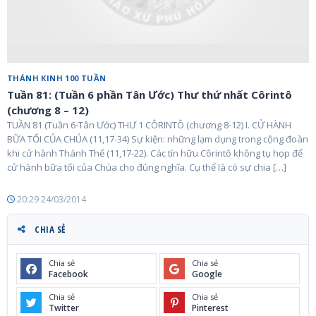
THÁNH KINH 100 TUẦN
Tuần 81: (Tuần 6 phần Tân Ước) Thư thứ nhất Côrintô
(chương 8 – 12)
TUẦN 81 (Tuần 6-Tân Ước) THƯ 1 CÔRINTÔ (chương 8-12) I. CỬ HÀNH
BỮA TỐI CỦA CHÚA (11,17-34) Sự kiện: những lạm dụng trong cộng đoàn
khi cử hành Thánh Thể (11,17-22). Các tín hữu Côrintô không tụ họp để
cử hành bữa tối của Chúa cho đúng nghĩa. Cụ thể là có sự chia […]
20:29 24/03/2014
CHIA SẺ
Chia sẻ
Chia sẻ
Facebook
Google
Chia sẻ
Chia sẻ
Twitter
Pinterest