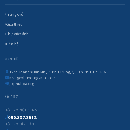
Trang chủ
Giới thiệu
Thư viện ảnh
Liên hệ
LIÊN HỆ
19/2 Hoàng Xuân Nhị, P. Phú Trung, Q. Tân Phú, TP. HCM
mvttgxphuhoa@gmail.com
gxphuhoa.org
HỖ TRỢ
HỖ TRỢ NỘI DUNG
090.337.8512
HỖ TRỢ HÌNH ẢNH