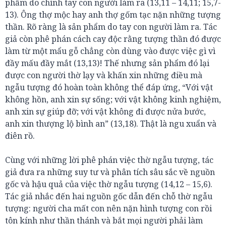
phẩm do chính tay con người làm ra (13,11 – 14,11; 15,7-
13). Ông thợ mộc hay anh thợ gốm tạc nặn những tượng
thần. Rõ ràng là sản phẩm do tay con người làm ra. Tác
giả còn phê phán cách cay độc rằng tượng thần đó được
làm từ một mẩu gỗ chẳng còn dùng vào được việc gì vì
đầy mấu đầy mắt (13,13)! Thế nhưng sản phẩm đó lại
được con người thờ lạy và khấn xin những điều mà
ngẫu tượng đó hoàn toàn không thể đáp ứng, “Với vật
không hồn, anh xin sự sống; với vật không kinh nghiệm,
anh xin sự giúp đỡ; với vật không đi được nửa bước,
anh xin thượng lộ bình an” (13,18). Thật là ngu xuẩn và
điên rồ.
Cùng với những lời phê phán việc thờ ngẫu tượng, tác
giả đưa ra những suy tư và phân tích sâu sắc về nguồn
gốc và hậu quả của việc thờ ngẫu tượng (14,12 – 15,6).
Tác giả nhắc đến hai nguồn gốc dẫn đến chỗ thờ ngẫu
tượng: người cha mất con nên nặn hình tượng con rồi
tôn kính như thần thánh và bắt mọi người phải làm