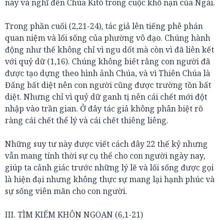
này và nghĩ đến Chúa Kitô trong cuộc khổ nạn của Ngài.
Trong phần cuối (2,21-24), tác giả lên tiếng phê phán
quan niệm và lối sống của phường vô đạo. Chúng hành
động như thế không chỉ vì ngu dốt mà còn vì đã liên kết
với quỷ dữ (1,16). Chúng không biết rằng con người đã
được tạo dựng theo hình ảnh Chúa, và vì Thiên Chúa là
Đấng bất diệt nên con người cũng được trường tồn bất
diệt. Nhưng chỉ vì quỷ dữ ganh tị nên cái chết mới đột
nhập vào trần gian. Ở đây tác giả không phân biệt rõ
ràng cái chết thể lý và cái chết thiêng liêng.
Những suy tư này được viết cách đây 22 thế kỷ nhưng
vẫn mang tính thời sự cụ thể cho con người ngày nay,
giúp ta cảnh giác trước những lý lẽ và lối sống được gọi
là hiện đại nhưng không thực sự mang lại hạnh phúc và
sự sống viên mãn cho con người.
III. TÌM KIẾM KHÔN NGOAN (6,1-21)