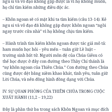
ngu si và vô đạo không gặp được là vì họ không muốn,
họ chỉ tìm kiếm những điều độc ác.
– Khôn ngoan sẽ có mặt khi ta tìm kiếm (câu 13-14). Kẻ
ngu si và vô đạo đã không gặp được khôn ngoan “ngồi
ngay trước cửa nhà” vì họ không chịu tìm kiếm.
– Hành trình tìm kiếm khôn ngoan được tác giả mô tả:
ham muốn học hỏi – yêu mến – tuân giữ Lề luật –
trường sinh bất tử. Người môn đệ của Chúa Giêsu có
thể học được ở đây con đường theo Thầy Chí thánh là
“sự khôn ngoan của Thiên Chúa.” Con đường theo Chúa
cũng được dệt bằng niềm khao khát, tình yêu, tuân giữ
Lời Chúa, và nên đồng hình đồng dạng với Chúa.
IV. SỰ QUAN PHÒNG CỦA THIÊN CHÚA TRONG CUỘC
XUẤT HÀNH (11,2 – 19,22)
Đây là phần thứ ba trong sách Khôn Ngoan và mục đích