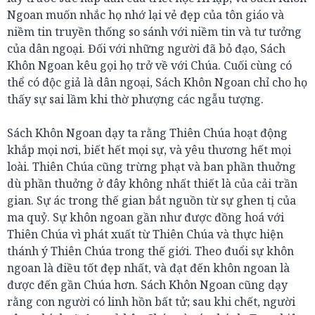
Ngoan muốn nhắc họ nhớ lại vẻ đẹp của tôn giáo và
niềm tin truyền thống so sánh với niềm tin và tư tưởng
của dân ngoại. Đối với những người đã bỏ đạo, Sách
Khôn Ngoan kêu gọi họ trở về với Chúa. Cuối cùng có
thể có độc giả là dân ngoại, Sách Khôn Ngoan chỉ cho họ
thấy sự sai lầm khi thờ phượng các ngẫu tượng.
Sách Khôn Ngoan dạy ta rằng Thiên Chúa hoạt động
khắp mọi nơi, biết hết mọi sự, và yêu thương hết mọi
loài. Thiên Chúa cũng trừng phạt và ban phần thuởng
dù phần thuởng ở đây không nhất thiết là của cải trần
gian. Sự ác trong thế gian bắt nguồn từ sự ghen tị của
ma quỷ. Sự khôn ngoan gần như được đồng hoá với
Thiên Chúa vì phát xuất từ Thiên Chúa và thực hiện
thánh ý Thiên Chúa trong thế giới. Theo đuổi sự khôn
ngoan là điều tốt đẹp nhất, và đạt đến khôn ngoan là
được đến gần Chúa hơn. Sách Khôn Ngoan cũng dạy
rằng con người có linh hồn bất tử; sau khi chết, người