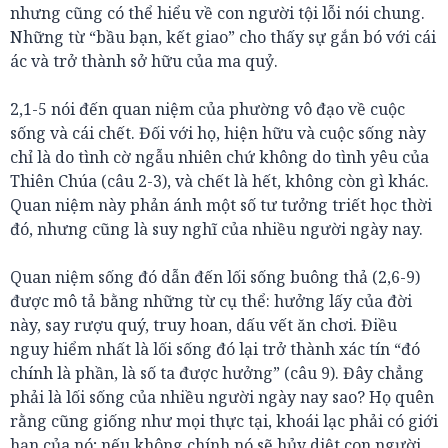
nhưng cũng có thể hiểu về con người tội lỗi nói chung.
Những từ “bầu bạn, kết giao” cho thấy sự gắn bó với cái
ác và trở thành sở hữu của ma quỷ.
2,1-5 nói đến quan niệm của phường vô đạo về cuộc
sống và cái chết. Đối với họ, hiện hữu và cuộc sống này
chỉ là do tình cờ ngẫu nhiên chứ không do tình yêu của
Thiên Chúa (câu 2-3), và chết là hết, không còn gì khác.
Quan niệm này phản ánh một số tư tưởng triết học thời
đó, nhưng cũng là suy nghĩ của nhiều người ngày nay.
Quan niệm sống đó dẫn đến lối sống buông thả (2,6-9)
được mô tả bằng những từ cụ thể: hưởng lấy của đời
này, say rượu quý, truy hoan, dấu vết ăn chơi. Điều
nguy hiểm nhất là lối sống đó lại trở thành xác tín “đó
chính là phần, là số ta được hưởng” (câu 9). Đây chẳng
phải là lối sống của nhiều người ngày nay sao? Họ quên
rằng cũng giống như mọi thực tại, khoái lạc phải có giới
hạn của nó; nếu không chính nó sẽ hủy diệt con người.