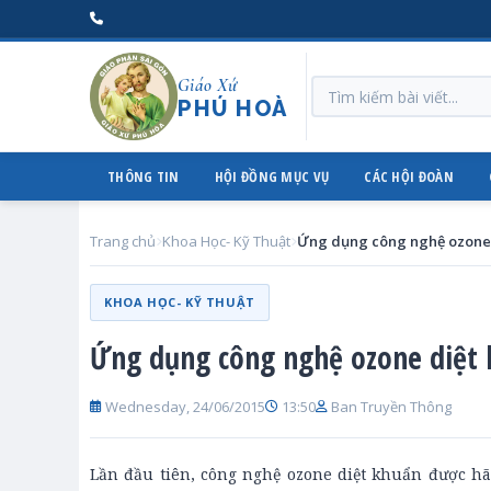
Giáo Xứ
PHÚ HOÀ
THÔNG TIN
HỘI ĐỒNG MỤC VỤ
CÁC HỘI ĐOÀN
Trang chủ
Khoa Học- Kỹ Thuật
KHOA HỌC- KỸ THUẬT
Ứng dụng công nghệ ozone diệt
Wednesday, 24/06/2015
13:50
Ban Truyền Thông
Lần đầu tiên, công nghệ ozone diệt khuẩn được h