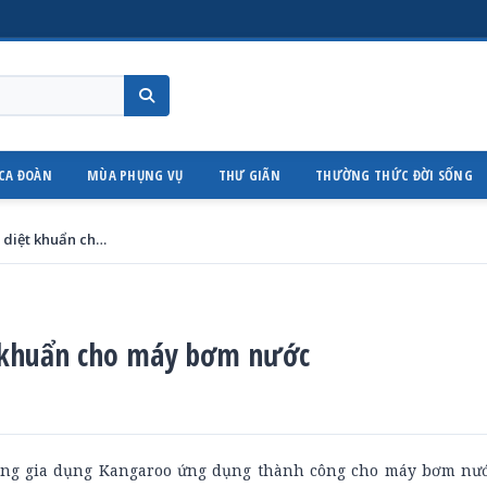
CA ĐOÀN
MÙA PHỤNG VỤ
THƯ GIÃN
THƯỜNG THỨC ĐỜI SỐNG
Ứng dụng công nghệ ozone diệt khuẩn cho máy bơm nước
 khuẩn cho máy bơm nước
ãng gia dụng Kangaroo ứng dụng thành công cho máy bơm nước