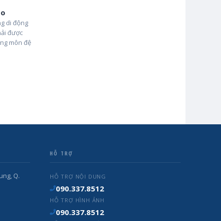
ảo
g di động
hải được
ững môn đệ
HỖ TRỢ
ung, Q.
HỖ TRỢ NỘI DUNG
090.337.8512
HỖ TRỢ HÌNH ẢNH
090.337.8512