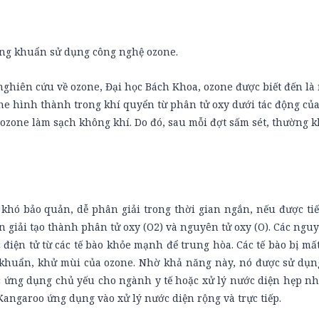
g khuẩn sử dụng công nghệ ozone.
ghiên cứu về ozone, Đại học Bách Khoa, ozone được biết đến là 
ne hình thành trong khí quyển từ phân tử oxy dưới tác động của
a ozone làm sạch không khí. Do đó, sau mỗi đợt sấm sét, thường 
khó bảo quản, dễ phân giải trong thời gian ngắn, nếu được tiế
 giải tạo thành phân tử oxy (O2) và nguyên tử oxy (O). Các ngu
 điện tử từ các tế bào khỏe mạnh để trung hòa. Các tế bào bị mất
t khuẩn, khử mùi của ozone. Nhờ khả năng này, nó được sử dụng
 ứng dụng chủ yếu cho ngành y tế hoặc xử lý nước diện hẹp nh
 Kangaroo ứng dụng vào xử lý nước diện rộng và trực tiếp.