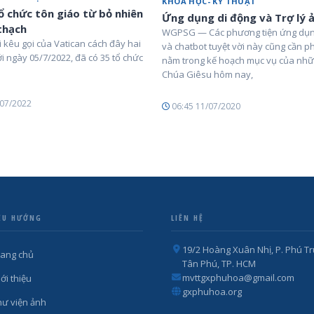
KHOA HỌC- KỸ THUẬT
ổ chức tôn giáo từ bỏ nhiên
Ứng dụng di động và Trợ lý 
 thạch
WGPSG — Các phương tiện ứng dụn
 kêu gọi của Vatican cách đây hai
và chatbot tuyệt vời này cũng cần p
ới ngày 05/7/2022, đã có 35 tổ chức
nằm trong kế hoạch mục vụ của nh
Chúa Giêsu hôm nay,
/07/2022
06:45 11/07/2020
ỀU HƯỚNG
LIÊN HỆ
19/2 Hoàng Xuân Nhị, P. Phú Tr
rang chủ
Tân Phú, TP. HCM
mvttgxphuhoa@gmail.com
ới thiệu
gxphuhoa.org
hư viện ảnh