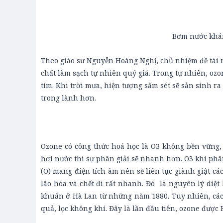
Bơm nước khán
Theo giáo sư Nguyễn Hoàng Nghị, chủ nhiệm đề tài n
chất làm sạch tự nhiên quý giá. Trong tự nhiên, ozo
tím. Khi trời mưa, hiện tượng sấm sét sẽ sản sinh r
trong lành hơn.
Ozone có công thức hoá học là O3 không bền vững, 
hơi nước thì sự phân giải sẽ nhanh hơn. O3 khi phân
(O) mang điện tích âm nên sẽ liên tục giành giật các
lão hóa và chết đi rất nhanh. Đó là nguyên lý diệ
khuẩn ở Hà Lan từ những năm 1880. Tuy nhiên, các
quả, lọc không khí. Đây là lần đầu tiên, ozone được