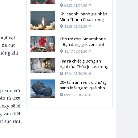
06:52 11/07/2017
Khi các phi hành gia nhận
Mình Thánh Chúa trong
vũ trụ
15:58 03/03/2017
một vật
Cho trẻ chơi Smartphone
– Bạn đang giết con mình
 tia cực
như thế nào?
16:17 05/01/2017
không khí
Tìm ra chiếc giường an
nghỉ của Chúa Jesus trong
nhà thờ Jerusalem
17:04 28/10/2016
20+ tấm ảnh vũ trụ chứng
minh loài người quá nhỏ
p xúc với
bé và yếu ớt
09:20 26/10/2016
yên tử Oxy
 oxy sẽ bị
 vào diệt
ư sục rau