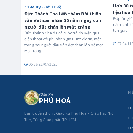
Hơn 30 t
KHOA HỌC- KỸ THUẬT
liệu hóa
Đức Thánh Cha Lêô thăm Đài thiên
Đáp ứng lời
văn Vatican nhân 56 năm ngày con
năm, tính t
người đặt chân lên Mặt trăng
tôn giáo
Đức Thánh Cha đã có cuộc trò chuyện qua
điện thoại với phi hành gia Buzz Aldrin, một
07:04 11
trong hai người đầu tiên đặt chân lên bề mặt
Mặt trăng
06:38 22/07/2025
ĐI
Giáo Xứ
PHÚ HOÀ
T
Ban truyền thông Giáo xứ Phú Hòa – Giáo hạt Phú
Gi
Thọ, Tổng Giáo phận TP.HCM.
T