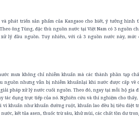
 và phát triển sản phẩm của Kangaoo cho biết, ý tưởng hình 
Theo ông Tùng, đặc thù nguồn nước tại Việt Nam có 3 nguồn ch
 xử lý đầu nguồn. Tuy nhiên, với cả 3 nguồn nước này, mức
 nước mưa không chỉ nhiễm khuẩn mà các thành phần tạp chấ
ầu nguồn nhưng vẫn bị nhiễm khuẩnlại khi nước được cấp về c
giải pháp xử lý nước cuối nguồn. Theo đó, ngay tại mỗi hộ gia 
y tác dụng trực tiếp của nó. Nghiên cứu và thí nghiệm cho thấy
i vi khuẩn như khuẩn đường ruột, khuẩn lao đều bị tiêu diệt t
nước, kết tủa asen, thuốc trừ sâu, khử mùi, các chất tồn dư tron