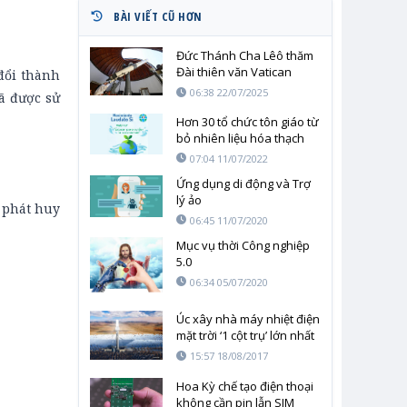
BÀI VIẾT CŨ HƠN
Đức Thánh Cha Lêô thăm
Đài thiên văn Vatican
đổi thành
nhân 56 năm ngày con
06:38 22/07/2025
ã được sử
người đặt chân lên Mặt
trăng
Hơn 30 tổ chức tôn giáo từ
bỏ nhiên liệu hóa thạch
07:04 11/07/2022
Ứng dụng di động và Trợ
lý ảo
i phát huy
06:45 11/07/2020
Mục vụ thời Công nghiệp
5.0
06:34 05/07/2020
Úc xây nhà máy nhiệt điện
mặt trời ‘1 cột trụ’ lớn nhất
thế giới
15:57 18/08/2017
Hoa Kỳ chế tạo điện thoại
không cần pin lẫn SIM