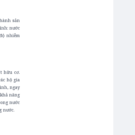
thành sản
ính: nước
 độ nhiễm
t hữu cơ.
ác hộ gia
đình, ngay
, khả năng
rong nước
g nước.