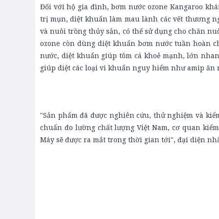
Đối với hộ gia đình, bơm nước ozone Kangaroo khán
trị mụn, diệt khuẩn làm mau lành các vết thương n
và nuôi trồng thủy sản, có thể sử dụng cho chăn nu
ozone còn dùng diệt khuẩn bơm nước tuần hoàn cho 
nước, diệt khuẩn giúp tôm cá khoẻ mạnh, lớn nhan
giúp diệt các loại vi khuẩn nguy hiểm như amip ăn
"Sản phẩm đã được nghiên cứu, thử nghiệm và kiểm
chuẩn đo lường chất lượng Việt Nam, cơ quan kiể
Máy sẽ được ra mắt trong thời gian tới", đại diện nh