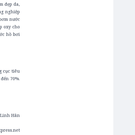
m đẹp da,
ng nghiệp
, bơm nước
p oxy cho
ớc hồ bơi
 cục tiêu
 đến 70%.
Linh Hân
press.net