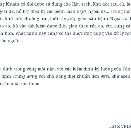
g khuẩn có thể được sử dụng cho làm sạch, khử độc rau củ, là
goài da, hỗ trợ điều trị các bệnh mẩn ngứa ngoài da… Trong nô
ôi, khử mùi chuồng trại, tưới cây giúp giảm sâu bệnh. Ngoài ra
ao, hồ vừa tiết kiệm được thời gian thau rửa ao, vừa cung cấ
h hơn. Phát minh này cũng có thể được ứng dụng vào xử lý nư
 não người…
 định trong vòng một năm với các kiểm định kỹ lưỡng của Tổng
m định Trung ương với khả năng diệt khuẩn đến 99%, khử asen
à sản xuất nói thêm.
Theo:
VNEx