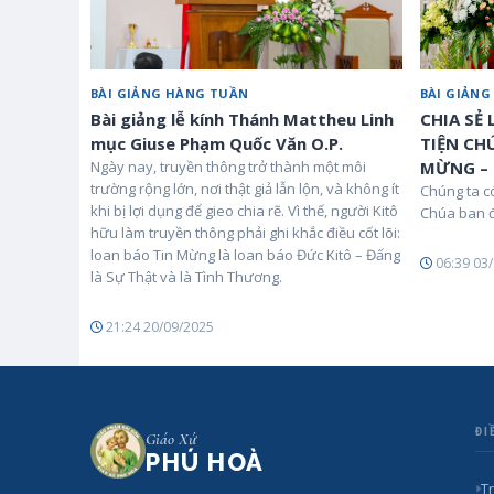
BÀI GIẢNG HÀNG TUẦN
BÀI GIẢN
Bài giảng lễ kính Thánh Mattheu Linh
CHIA SẺ
mục Giuse Phạm Quốc Văn O.P.
TIỆN CH
Ngày nay, truyền thông trở thành một môi
MỪNG – 
trường rộng lớn, nơi thật giả lẫn lộn, và không ít
Chúng ta c
khi bị lợi dụng để gieo chia rẽ. Vì thế, người Kitô
Chúa ban đ
hữu làm truyền thông phải ghi khắc điều cốt lõi:
loan báo Tin Mừng là loan báo Đức Kitô – Đấng
06:39 03
là Sự Thật và là Tình Thương.
21:24 20/09/2025
ĐI
Giáo Xứ
PHÚ HOÀ
T