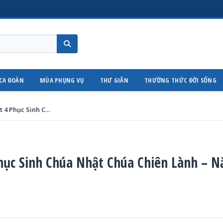
CA ĐOÀN
MÙA PHỤNG VỤ
THƯ GIÃN
THƯỜNG THỨC ĐỜI SỐNG
[Audio Bài Giảng] Chúa Nhật 4 Phục Sinh Chúa Nhật Chúa Chiên Lành – Năm B Thánh Lễ Sáng
Phục Sinh Chúa Nhật Chúa Chiên Lành – 