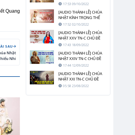
17:53 09/10/2022
iết Quang
[AUDIO THÁNH LỄ] CHÚA
NHẬT KÍNH TRỌNG THỂ
ĐỨC MẸ MÂN CÔI
17:52 02/10/2022
[AUDIO THÁNH LỄ] CHÚA
NHẬT XXV TN-C CHỦ ĐỀ
THIÊN CHÚA HAY TIỀN CỦA
17:43 18/09/2022
BÀI SAU
húa Nhật
[AUDIO THÁNH LỄ] CHÚA
hiếu Nhi
NHẬT XXIV TN-C CHỦ ĐỀ
VUI MỪNG TRÊN TRỜI
17:44 12/09/2022
[AUDIO THÁNH LỄ] CHÚA
NHẬT XXI TN-C CHỦ ĐỀ
NƯỚC THIÊN CHÚA
05:58 23/08/2022