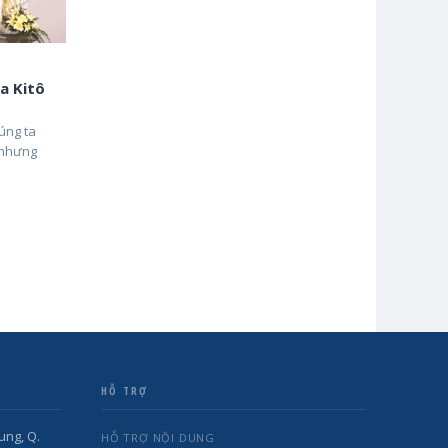
a Kitô
úng ta
 nhưng
HỖ TRỢ
ung, Q.
HỖ TRỢ NỘI DUNG