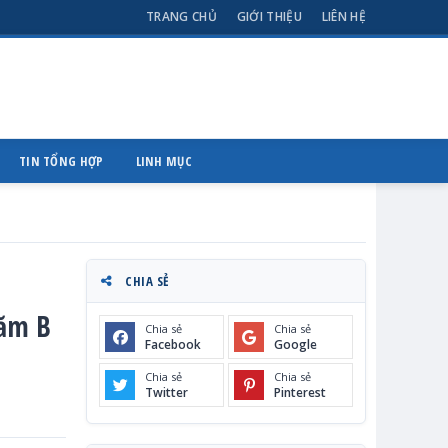
TRANG CHỦ
GIỚI THIỆU
LIÊN HỆ
TIN TỔNG HỢP
LINH MỤC
CHIA SẺ
Năm B
Chia sẻ
Chia sẻ
Facebook
Google
Chia sẻ
Chia sẻ
Twitter
Pinterest