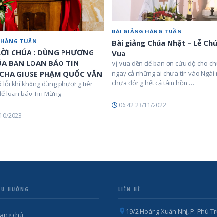
BÀI GIẢNG HÀNG TUẦN
G HÀNG TUẦN
Bài giảng Chúa Nhật – Lễ Chú
 LỜI CHÚA : DÙNG PHƯƠNG
Vua
ÚA BAN LOAN BÁO TIN
Vị Vua đền để ban ơn cứu độ cho ch
CHA GIUSE PHẠM QUỐC VĂN
ngay cả những ai chưa tin vào Ngài
chưa đóng hết cả tâm hồn …
ó lỗi khí không dùng phương tiên
ể loan báo Tin Mừng
06:42 23/11/2022
/10/2023
ỀU HƯỚNG
LIÊN HỆ
19/2 Hoàng Xuân Nhị, P. Phú Tr
rang chủ