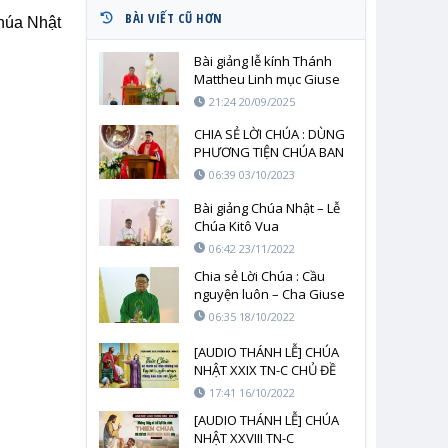
BÀI VIẾT CŨ HƠN
húa Nhật
Bài giảng lễ kính Thánh
Mattheu Linh mục Giuse
Phạm Quốc Văn O.P.
21:24 20/09/2025
CHIA SẺ LỜI CHÚA : DÙNG
PHƯƠNG TIỆN CHÚA BAN
LOAN BÁO TIN MỪNG –
06:39 03/10/2023
CHA GIUSE PHẠM QUỐC
VĂN
Bài giảng Chúa Nhật – Lễ
Chúa Kitô Vua
06:42 23/11/2022
Chia sẻ Lời Chúa : Cầu
nguyện luôn – Cha Giuse
Phạm Quốc Văn
06:35 18/10/2022
[AUDIO THÁNH LỄ] CHÚA
NHẬT XXIX TN-C CHỦ ĐỀ
HÃY KIÊN TRÌ CẦU NGUYỆN
17:41 16/10/2022
[AUDIO THÁNH LỄ] CHÚA
NHẬT XXVIII TN-C