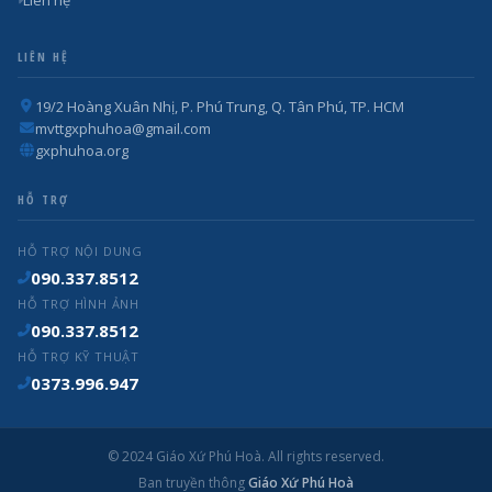
Liên hệ
LIÊN HỆ
19/2 Hoàng Xuân Nhị, P. Phú Trung, Q. Tân Phú, TP. HCM
mvttgxphuhoa@gmail.com
gxphuhoa.org
HỖ TRỢ
HỖ TRỢ NỘI DUNG
090.337.8512
HỖ TRỢ HÌNH ẢNH
090.337.8512
HỖ TRỢ KỸ THUẬT
0373.996.947
© 2024 Giáo Xứ Phú Hoà. All rights reserved.
Ban truyền thông
Giáo Xứ Phú Hoà