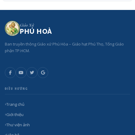
Giáo Xứ
PHÚ HOÀ
Ban truyền thông Giáo xứ Phú Hòa – Giáo hạt Phú Thọ, Tổng Giáo
phận TP.HCM.
ĐIỀU HƯỚNG
Trang chủ
Giới thiệu
Thư viện ảnh