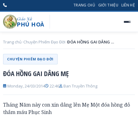
TRANG CHỦ
GIỚI THIỆU
LIÊN HỆ
Giáo Xứ
PHÚ HOÀ
Trang chủ
Chuyện Phiếm Đạo Đời
ĐÓA HỒNG GAI DÂNG MẸ
CHUYỆN PHIẾM ĐẠO ĐỜI
ĐÓA HỒNG GAI DÂNG MẸ
Monday, 24/03/2014
22:46
Ban Truyền Thông
Tháng Năm này con xin dâng lên Mẹ Một đóa hồng đỏ
thắm máu Phục Sinh