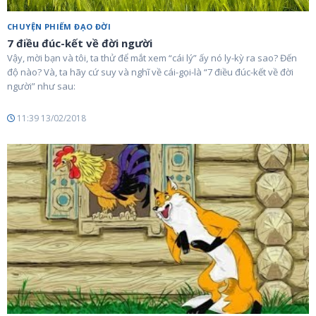
CHUYỆN PHIẾM ĐẠO ĐỜI
7 điều đúc-kết về đời người
Vậy, mời bạn và tôi, ta thử để mắt xem “cái lý” ấy nó ly-kỳ ra sao? Đến
độ nào? Và, ta hãy cứ suy và nghĩ về cái-gọi-là “7 điều đúc-kết về đời
người” như sau:
11:39 13/02/2018