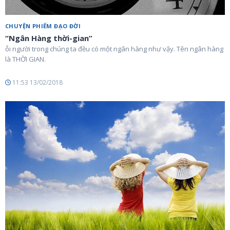
CHUYỆN PHIẾM ĐẠO ĐỜI
“Ngân Hàng thời-gian”
ỗi người trong chúng ta đều có một ngân hàng như vậy. Tên ngân hàng
là THỜI GIAN.
11:53 13/02/2018