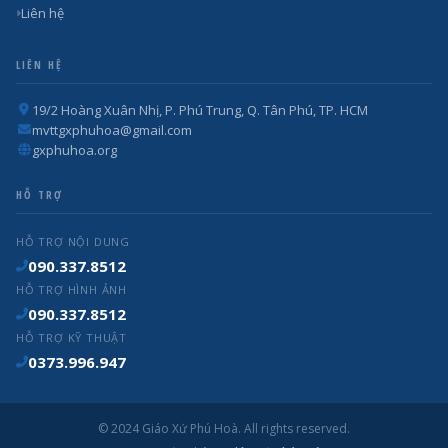
Liên hệ
LIÊN HỆ
19/2 Hoàng Xuân Nhị, P. Phú Trung, Q. Tân Phú, TP. HCM
mvttgxphuhoa@gmail.com
gxphuhoa.org
HỖ TRỢ
HỖ TRỢ NỘI DUNG
090.337.8512
HỖ TRỢ HÌNH ẢNH
090.337.8512
HỖ TRỢ KỸ THUẬT
0373.996.947
© 2024 Giáo Xứ Phú Hoà. All rights reserved.