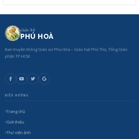
Giáo Xứ
PHÚ HOÀ
Ban truyền thông Giáo xứ Phú Hòa – Giáo hạt Phú Thọ, Tổng Giáo
phận TP.HCM.
ĐIỀU HƯỚNG
Trang chủ
Giới thiệu
Thư viện ảnh