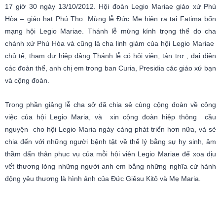
17 giờ 30 ngày 13/10/2012. Hội đoàn Legio Mariae giáo xứ Phú
Hòa – giáo hạt Phú Thọ. Mừng lễ Đức Mẹ hiện ra tại Fatima bổn
mạng hội Legio Mariae. Thánh lễ mừng kính trọng thể do cha
chánh xứ Phú Hòa và cũng là cha linh giám của hội Legio Mariae
chủ tế, tham dự hiệp dâng Thánh lễ có hội viên, tán trợ , đại diện
các đoàn thể, anh chị em trong ban Curia, Presidia các giáo xứ bạn
và cộng đoàn.
Trong phần giảng lễ cha sở đã chia sẻ cùng cộng đoàn về công
việc của hội Legio Maria, và xin cộng đoàn hiệp thông cầu
nguyện cho hội Legio Maria ngày càng phát triển hơn nữa, và sẻ
chia đến với những người bệnh tật về thể lý bằng sự hy sinh, âm
thầm dấn thân phục vụ của mỗi hội viên Legio Mariae để xoa dịu
vết thương lòng những người anh em bằng những nghĩa cử hành
động yêu thương là hình ảnh của Đức Giêsu Kitô và Mẹ Maria.