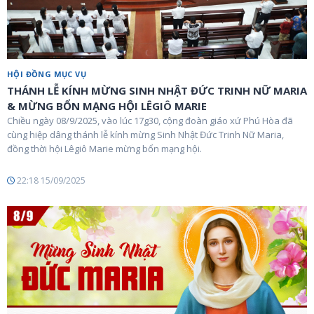
HỘI ĐỒNG MỤC VỤ
THÁNH LỄ KÍNH MỪNG SINH NHẬT ĐỨC TRINH NỮ MARIA
& MỪNG BỔN MẠNG HỘI LÊGIÔ MARIE
Chiều ngày 08/9/2025, vào lúc 17g30, cộng đoàn giáo xứ Phú Hòa đã
cùng hiệp dâng thánh lễ kính mừng Sinh Nhật Đức Trinh Nữ Maria,
đồng thời hội Lêgiô Marie mừng bổn mạng hội.
22:18 15/09/2025