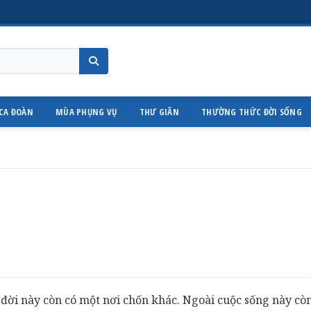
CA ĐOÀN
MÙA PHỤNG VỤ
THƯ GIÃN
THƯỜNG THỨC ĐỜI SỐNG
õi đời này còn có một nơi chốn khác. Ngoài cuộc sống này cò