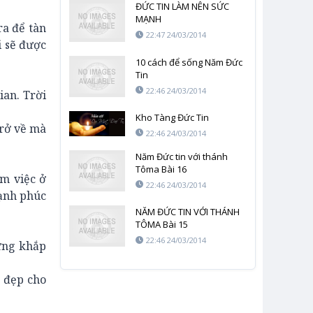
ĐỨC TIN LÀM NÊN SỨC
MẠNH
ra để tàn
22:47 24/03/2014
i sẽ được
10 cách để sống Năm Đức
Tin
22:46 24/03/2014
ian. Trời
Kho Tàng Đức Tin
trở về mà
22:46 24/03/2014
Năm Đức tin với thánh
Tôma Bài 16
àm việc ở
22:46 24/03/2014
hạnh phúc
NĂM ĐỨC TIN VỚI THÁNH
TÔMA Bài 15
22:46 24/03/2014
Mừng khắp
t đẹp cho