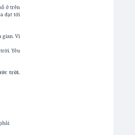
hỗ ở trên
a đạt tới
 gian. Vì
trời. Yêu
ớc trời.
phải