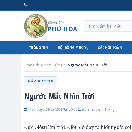
Giáo Xứ
PHÚ HOÀ
THÔNG TIN
HỘI ĐỒNG MỤC VỤ
CÁC HỘI ĐOÀN
Trang chủ
Năm Đức Tin
Ngước Mắt Nhìn Trời
NĂM ĐỨC TIN
Ngước Mắt Nhìn Trời
Monday, 24/03/2014
20:55
Ban Truyền Thông
Đức Giêsu lên trời. Điều đó dạy ta biết ngoài c