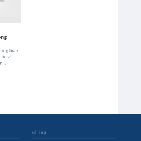
ông
 xưng Giáo
iáo vì
yền…
HỖ TRỢ