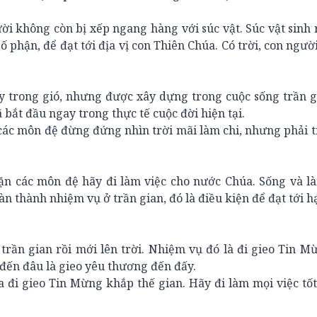
ười không còn bị xếp ngang hàng với súc vật. Súc vật sinh 
số phận, để đạt tới địa vị con Thiên Chúa. Có trời, con ngườ
y trong gió, nhưng được xây dựng trong cuộc sống trần g
bắt đầu ngay trong thực tế cuộc đời hiện tại.
 các môn đệ đừng đứng nhìn trời mãi làm chi, nhưng phải 
dặn các môn đệ hãy đi làm việc cho nước Chúa. Sống và l
àn thành nhiệm vụ ở trần gian, đó là điều kiện để đạt tới 
trần gian rồi mới lên trời. Nhiệm vụ đó là đi gieo Tin 
i đến đâu là gieo yêu thương đến đấy.
 đi gieo Tin Mừng khắp thế gian. Hãy đi làm mọi việc tố