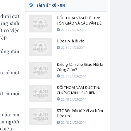
BÀI VIẾT CŨ HƠN
 dưới đất
ĐỐI THOẠI NĂM ĐỨC TIN:
hững sinh
TÔN GIÁO VÀ CÁC VẤN ĐỀ:
KINH TẾ, XÃ HỘI, THIÊN
t có việc
22:51 24/03/2014
ĐÀNG.
cập.
Đức Tin là lễ vật
22:51 24/03/2014
 đúng đắn
Điều gì làm cho Giáo Hội là
Công Giáo?
òn có một
22:51 24/03/2014
ĐỐI THOẠI NĂM ĐỨC TIN:
CHỨNG MINH SỰ HIỆN
ất cả mọi
HỮU CỦA THIÊN CHÚA
22:48 24/03/2014
ĐTC Bênêđictô XVI và Năm
h của con
Đức Tin
con người
22:48 24/03/2014
 biên.