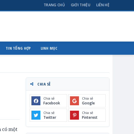
TRANG CHỦ
GIỚI THIỆU
LIÊN HỆ
TIN TỔNG HỢP
LINH MỤC
CHIA SẺ
Chia sẻ
Chia sẻ
Facebook
Google
Chia sẻ
Chia sẻ
Twitter
Pinterest
n có một