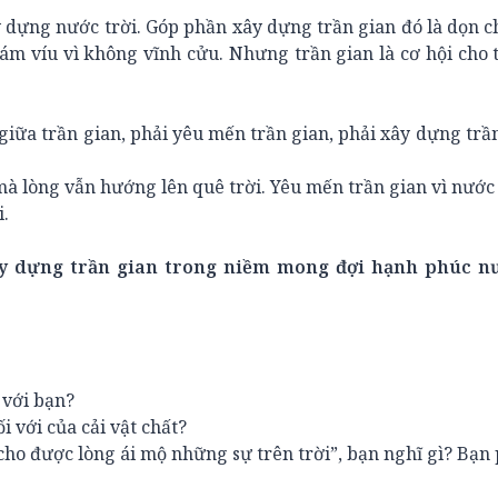
y dựng nước trời. Góp phần xây dựng trần gian đó là dọn c
bám víu vì không vĩnh cửu. Nhưng trần gian là cơ hội cho t
giữa trần gian, phải yêu mến trần gian, phải xây dựng trần
mà lòng vẫn hướng lên quê trời. Yêu mến trần gian vì nước 
i.
ây dựng trần gian trong niềm mong đợi hạnh phúc nư
 với bạn?
 với của cải vật chất?
o được lòng ái mộ những sự trên trời”, bạn nghĩ gì? Bạn 