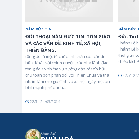
NĂM ĐỨC TIN
NĂM ĐỨC 
ĐỐI THOẠI NĂM ĐỨC TIN: TÔN GIÁO
Đức Tin l
VÀ CÁC VẤN ĐỀ: KINH TẾ, XÃ HỘI,
Thánh Lễ b
Thánh Lễ kế
THIÊN ĐÀNG.
thời gian c
tôn giáo là một tổ chức tinh thần của các tín
chiều kích 
hữu. Khác với chính quyền, các nhà lãnh đạo
tôn giáo có nhiệm vụ hướng dẫn các tín hữu
chu toàn bổn phận đối với Thiên Chúa và tha
22:51 24
nhân, làm cho gia đình và xã hội ngày một an
bình hạnh phúc hơn…
22:51 24/03/2014
ĐI
Giáo Xứ