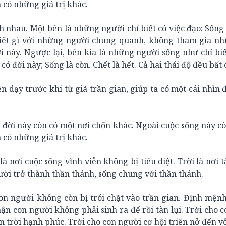
 có những giá trị khác.
h nhau. Một bên là những người chỉ biết có việc đạo; Sống
thiết gì với những người chung quanh, không tham gia n
ời này. Ngược lại, bên kia là những người sống như chỉ biế
t có đời này; Sống là còn. Chết là hết. Cả hai thái độ đều bất 
ền dạy trước khi từ giã trần gian, giúp ta có một cái nhìn
õi đời này còn có một nơi chốn khác. Ngoài cuộc sống này c
 có những giá trị khác.
à nơi cuộc sống vĩnh viễn không bị tiêu diệt. Trời là nơi t
gười trở thành thần thánh, sống chung với thần thánh.
on người không còn bị trói chặt vào trần gian. Định mện
ận con người không phải sinh ra để rồi tàn lụi. Trời cho 
n trời hạnh phúc. Trời cho con người cơ hội triển nở đến vô