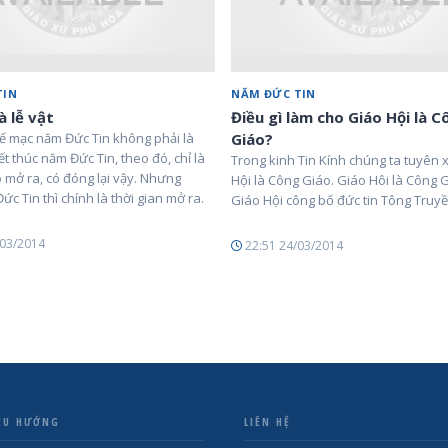
TIN
NĂM ĐỨC TIN
à lễ vật
Điều gì làm cho Giáo Hội là C
ế mạc năm Đức Tin không phải là
Giáo?
t thúc năm Đức Tin, theo đó, chỉ là
Trong kinh Tin Kính chúng ta tuyên
ó mở ra, có đóng lại vậy. Nhưng
Hội là Công Giáo. Giáo Hôi là Công G
Đức Tin thì chính là thời gian mở ra.
Giáo Hội công bố đức tin Tông Tru
/03/2014
22:51 24/03/2014
ỀU HƯỚNG
LIÊN HỆ