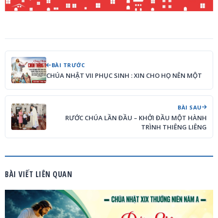
BÀI TRƯỚC
CHÚA NHẬT VII PHỤC SINH : XIN CHO HỌ NÊN MỘT
BÀI SAU
RƯỚC CHÚA LẦN ĐẦU – KHỞI ĐẦU MỘT HÀNH
TRÌNH THIÊNG LIÊNG
BÀI VIẾT LIÊN QUAN