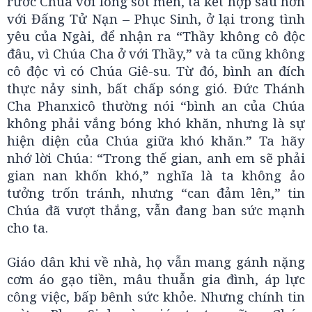
rước Chúa với lòng sốt mến, ta kết hợp sâu hơn
với Đấng Tử Nạn – Phục Sinh, ở lại trong tình
yêu của Ngài, để nhận ra “Thầy không cô độc
đâu, vì Chúa Cha ở với Thầy,” và ta cũng không
cô độc vì có Chúa Giê-su. Từ đó, bình an đích
thực nảy sinh, bất chấp sóng gió. Đức Thánh
Cha Phanxicô thường nói “bình an của Chúa
không phải vắng bóng khó khăn, nhưng là sự
hiện diện của Chúa giữa khó khăn.” Ta hãy
nhớ lời Chúa: “Trong thế gian, anh em sẽ phải
gian nan khốn khó,” nghĩa là ta không ảo
tưởng trốn tránh, nhưng “can đảm lên,” tin
Chúa đã vượt thắng, vẫn đang ban sức mạnh
cho ta.
Giáo dân khi về nhà, họ vẫn mang gánh nặng
cơm áo gạo tiền, mâu thuẫn gia đình, áp lực
công việc, bấp bênh sức khỏe. Nhưng chính tin