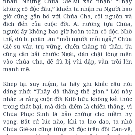
nhau. Nhưng Chúa Giê-su xác nhận: “Thầy
không cô độc đâu,” khiến ta nhận ra Người bao
giờ cũng gắn bó với Chúa Cha, cội nguồn và
đích đến của cuộc đời. Ai nương tựa Chúa,
người ấy không bao giờ hoàn toàn cô độc. Nhờ
thế, dù bị phân tán “mỗi người mỗi ngả,” Chúa
Giê-su vẫn trụ vững, chiến thắng tử thần. Ta
cũng cần bắt chước Ngài, dán chặt lòng mến
vào Chúa Cha, để dù bị vùi dập, vẫn trồi lên
mạnh mẽ.
Khép lại suy niệm, ta hãy ghi khắc câu nói
đáng nhớ: “Thầy đã thắng thế gian.” Lời này
nhắc ta rằng cuộc đời Kitô hữu không kết thúc
trong thất bại, mà đích điểm là chiến thắng, vì
Chúa Phục Sinh là bảo chứng cho niềm hy
vọng. Bất cứ lúc nào, khi ta lao đao, ta nhớ
Chúa Giê-su cũng từng cô độc trên đồi Can-vê,