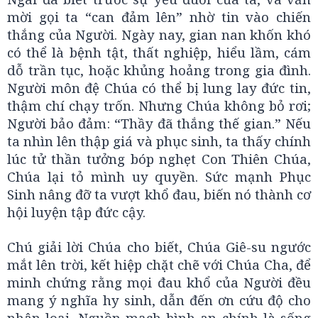
mời gọi ta “can đảm lên” nhờ tin vào chiến
thắng của Người. Ngày nay, gian nan khốn khó
có thể là bệnh tật, thất nghiệp, hiểu lầm, cám
dỗ trần tục, hoặc khủng hoảng trong gia đình.
Người môn đệ Chúa có thể bị lung lay đức tin,
thậm chí chạy trốn. Nhưng Chúa không bỏ rơi;
Người bảo đảm: “Thầy đã thắng thế gian.” Nếu
ta nhìn lên thập giá và phục sinh, ta thấy chính
lúc tử thần tưởng bóp nghẹt Con Thiên Chúa,
Chúa lại tỏ mình uy quyền. Sức mạnh Phục
Sinh nâng đỡ ta vượt khổ đau, biến nó thành cơ
hội luyện tập đức cậy.
Chú giải lời Chúa cho biết, Chúa Giê-su ngước
mắt lên trời, kết hiệp chặt chẽ với Chúa Cha, để
minh chứng rằng mọi đau khổ của Người đều
mang ý nghĩa hy sinh, dẫn đến ơn cứu độ cho
nhân loại. Nguồn mạch bình an chính là sống