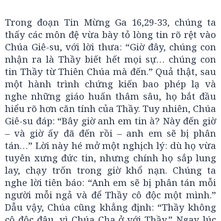
Trong đoạn Tin Mừng Ga 16,29-33, chúng ta
thấy các môn đệ vừa bày tỏ lòng tin rõ rệt vào
Chúa Giê-su, với lời thưa: “Giờ đây, chúng con
nhận ra là Thầy biết hết mọi sự… chúng con
tin Thầy từ Thiên Chúa mà đến.” Quả thật, sau
một hành trình chứng kiến bao phép lạ và
nghe những giáo huấn thâm sâu, họ bắt đầu
hiểu rõ hơn căn tính của Thầy. Tuy nhiên, Chúa
Giê-su đáp: “Bây giờ anh em tin à? Này đến giờ
– và giờ ấy đã đến rồi – anh em sẽ bị phân
tán…” Lời này hé mở một nghịch lý: dù họ vừa
tuyên xưng đức tin, nhưng chính họ sắp lung
lay, chạy trốn trong giờ khổ nạn. Chúng ta
nghe lời tiên báo: “Anh em sẽ bị phân tán mỗi
người mỗi ngả và để Thầy cô độc một mình.”
Dẫu vậy, Chúa cũng khẳng định: “Thầy không
cô độc đâu, vì Chúa Cha ở với Thầy.” Ngay lúc