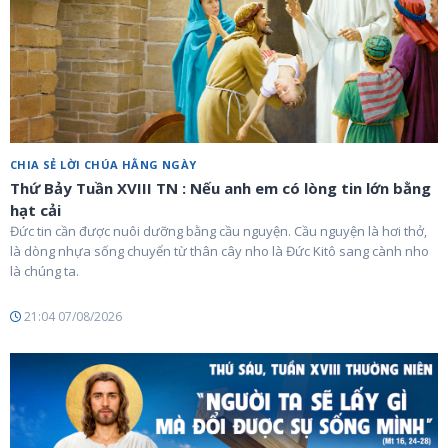
CHIA SẺ LỜI CHÚA HẰNG NGÀY
Thứ Bảy Tuần XVIII TN : Nếu anh em có lòng tin lớn bằng
hạt cải
Đức tin cần được nuôi dưỡng bằng cầu nguyện. Cầu nguyện là hơi thở,
là dòng nhựa sống chuyển từ thân cây nho là Đức Kitô sang cành nho
là chúng ta.
21:04 07/08/2026