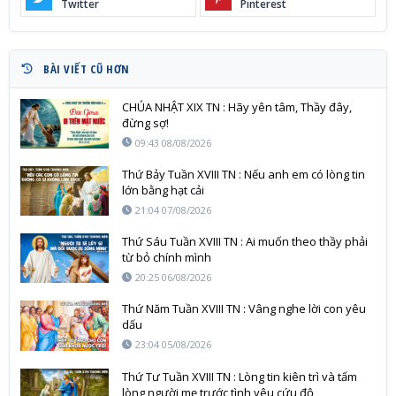
Twitter
Pinterest
BÀI VIẾT CŨ HƠN
CHÚA NHẬT XIX TN : Hãy yên tâm, Thầy đây,
đừng sợ!
09:43 08/08/2026
Thứ Bảy Tuần XVIII TN : Nếu anh em có lòng tin
lớn bằng hạt cải
21:04 07/08/2026
Thứ Sáu Tuần XVIII TN : Ai muốn theo thầy phải
từ bỏ chính mình
20:25 06/08/2026
Thứ Năm Tuần XVIII TN : Vâng nghe lời con yêu
dấu
23:04 05/08/2026
Thứ Tư Tuần XVIII TN : Lòng tin kiên trì và tấm
lòng người mẹ trước tình yêu cứu độ