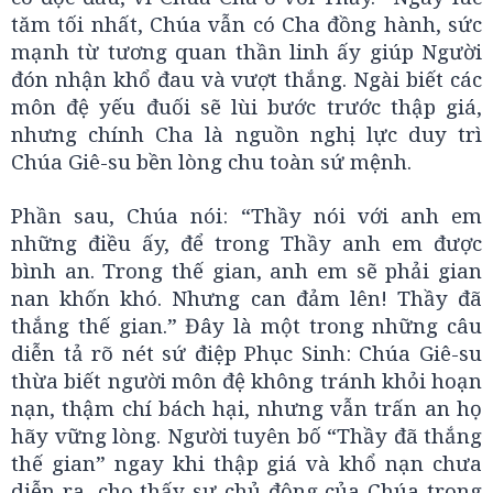
tăm tối nhất, Chúa vẫn có Cha đồng hành, sức
mạnh từ tương quan thần linh ấy giúp Người
đón nhận khổ đau và vượt thắng. Ngài biết các
môn đệ yếu đuối sẽ lùi bước trước thập giá,
nhưng chính Cha là nguồn nghị lực duy trì
Chúa Giê-su bền lòng chu toàn sứ mệnh.
Phần sau, Chúa nói: “Thầy nói với anh em
những điều ấy, để trong Thầy anh em được
bình an. Trong thế gian, anh em sẽ phải gian
nan khốn khó. Nhưng can đảm lên! Thầy đã
thắng thế gian.” Đây là một trong những câu
diễn tả rõ nét sứ điệp Phục Sinh: Chúa Giê-su
thừa biết người môn đệ không tránh khỏi hoạn
nạn, thậm chí bách hại, nhưng vẫn trấn an họ
hãy vững lòng. Người tuyên bố “Thầy đã thắng
thế gian” ngay khi thập giá và khổ nạn chưa
diễn ra, cho thấy sự chủ động của Chúa trong