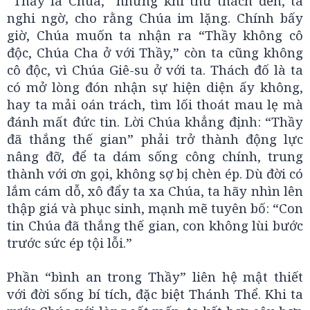
“Thầy là Chúa,” nhưng khi thử thách đến, ta
nghi ngờ, cho rằng Chúa im lặng. Chính bấy
giờ, Chúa muốn ta nhận ra “Thầy không cô
độc, Chúa Cha ở với Thầy,” còn ta cũng không
cô độc, vì Chúa Giê-su ở với ta. Thách đố là ta
có mở lòng đón nhận sự hiện diện ấy không,
hay ta mải oán trách, tìm lối thoát mau lẹ mà
đánh mất đức tin. Lời Chúa khẳng định: “Thầy
đã thắng thế gian” phải trở thành động lực
nâng đỡ, để ta dám sống công chính, trung
thành với ơn gọi, không sợ bị chèn ép. Dù đời có
lắm cám dỗ, xô đẩy ta xa Chúa, ta hãy nhìn lên
thập giá và phục sinh, mạnh mẽ tuyên bố: “Con
tin Chúa đã thắng thế gian, con không lùi bước
trước sức ép tội lỗi.”
Phần “bình an trong Thầy” liên hệ mật thiết
với đời sống bí tích, đặc biệt Thánh Thể. Khi ta