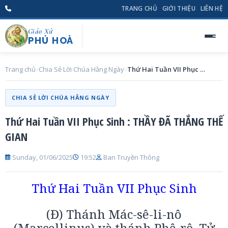
TRANG CHỦ
GIỚI THIỆU
LIÊN HỆ
Giáo Xứ
PHÚ HOÀ
Trang chủ
Chia Sẻ Lời Chúa Hằng Ngày
Thứ Hai Tuần VII Phục Sinh : THẦY ĐÃ THẮNG THẾ GIAN
CHIA SẺ LỜI CHÚA HẰNG NGÀY
Thứ Hai Tuần VII Phục Sinh : THẦY ĐÃ THẮNG THẾ
GIAN
Sunday, 01/06/2025
19:52
Ban Truyền Thông
Thứ Hai Tuần VII Phục Sinh
(Đ) Thánh Mác-sê-li-nô
(Marcellinus) và thánh Phê-rô, Tử