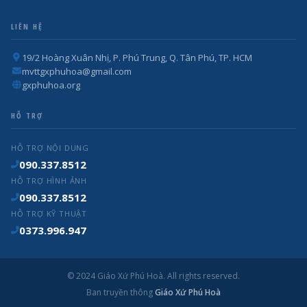
LIÊN HỆ
19/2 Hoàng Xuân Nhị, P. Phú Trung, Q. Tân Phú, TP. HCM
mvttgxphuhoa@gmail.com
gxphuhoa.org
HỖ TRỢ
HỖ TRỢ NỘI DUNG
090.337.8512
HỖ TRỢ HÌNH ẢNH
090.337.8512
HỖ TRỢ KỸ THUẬT
0373.996.947
© 2024 Giáo Xứ Phú Hoà. All rights reserved.
Ban truyền thông
Giáo Xứ Phú Hoà