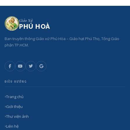
Giáo Xứ
PHÚ HOÀ
Ban truyền thông Giáo xứ Phú Hòa – Giáo hạt Phú Thọ, Tổng Giáo
phận TP.HCM.
ĐIỀU HƯỚNG
Trang chủ
Giới thiệu
Thư viện ảnh
Liên hệ