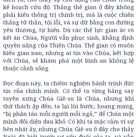
kế hoạch cứu độ. Thắng thế gian ở đây không
phải kiểu thống trị chính trị, mà là cuộc chiến
thắng tử thần, tội lỗi, và sự dữ bằng con đường
yêu thương, tự hiến. Dù các thế lực gian ác có
kết án Chúa, Người vẫn phục sinh, khẳng định
quyền năng của Thiên Chúa. Thế gian có muôn
kiểu gian nan, nhưng ai tin vào Chúa, kết hợp
với Chúa, sẽ khám phá một bình an không lệ
thuộc cảnh sống.
Đọc đoạn này, ta chiêm nghiệm hành trình đức
tin của chính mình. Có thể ta từng hăng say
tuyên xưng Chúa Giê-su là Chúa, nhưng khi
thử thách ập đến, ta lại lùi bước, hoang mang,
“bị phân tán mỗi người mỗi ngả,” để Chúa một
mình đối diện đau khổ. Có khi ta mặc cảm vì sự
hèn nhát ấy, nhưng Chúa Giê-su ở đây cho thấy
Ngài đã biết trước sự yếu đuối của ta, và vẫn