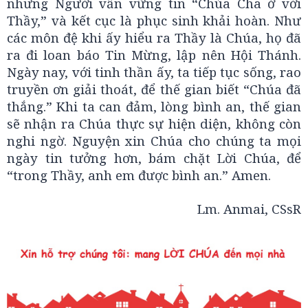
nhưng Người vẫn vững tin “Chúa Cha ở với
Thầy,” và kết cục là phục sinh khải hoàn. Như
các môn đệ khi ấy hiểu ra Thầy là Chúa, họ đã
ra đi loan báo Tin Mừng, lập nên Hội Thánh.
Ngày nay, với tinh thần ấy, ta tiếp tục sống, rao
truyền ơn giải thoát, để thế gian biết “Chúa đã
thắng.” Khi ta can đảm, lòng bình an, thế gian
sẽ nhận ra Chúa thực sự hiện diện, không còn
nghi ngờ. Nguyện xin Chúa cho chúng ta mọi
ngày tin tưởng hơn, bám chặt Lời Chúa, để
“trong Thầy, anh em được bình an.” Amen.
Lm. Anmai, CSsR