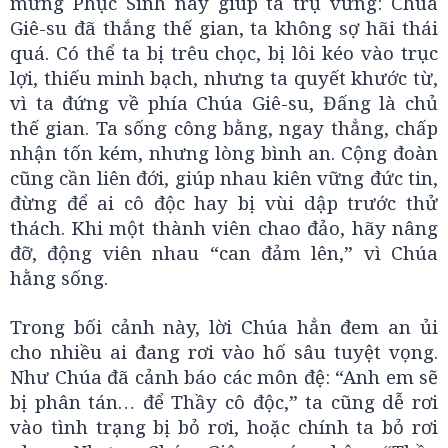
mừng Phục Sinh này giúp ta trụ vững: Chúa
Giê-su đã thắng thế gian, ta không sợ hãi thái
quá. Có thể ta bị trêu chọc, bị lôi kéo vào trục
lợi, thiếu minh bạch, nhưng ta quyết khước từ,
vì ta đứng về phía Chúa Giê-su, Đấng là chủ
thế gian. Ta sống công bằng, ngay thẳng, chấp
nhận tốn kém, nhưng lòng bình an. Cộng đoàn
cũng cần liên đới, giúp nhau kiên vững đức tin,
đừng để ai cô độc hay bị vùi dập trước thử
thách. Khi một thành viên chao đảo, hãy nâng
đỡ, động viên nhau “can đảm lên,” vì Chúa
hằng sống.
Trong bối cảnh này, lời Chúa hẳn đem an ủi
cho nhiều ai đang rơi vào hố sâu tuyệt vọng.
Như Chúa đã cảnh báo các môn đệ: “Anh em sẽ
bị phân tán… để Thầy cô độc,” ta cũng dễ rơi
vào tình trạng bị bỏ rơi, hoặc chính ta bỏ rơi