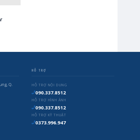
ư
HỖ TRỢ
ung, Q.
HỖ TRỢ NỘI DUNG
090.337.8512
HỖ TRỢ HÌNH ẢNH
090.337.8512
HỖ TRỢ KỸ THUẬT
0373.996.947