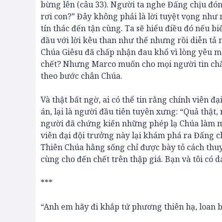
bừng lên (câu 33). Người ta nghe Đấng chịu đón
rơi con?” Đây không phải là lời tuyệt vọng như
tín thác đến tận cùng. Ta sẽ hiểu điều đó nếu b
đầu với lời kêu than như thế nhưng rồi diễn tả 
Chúa Giêsu đã chấp nhận đau khổ vì lòng yêu mến
chết? Nhưng Marco muốn cho mọi người tin chắ
theo bước chân Chúa.
Và thật bất ngờ, ai có thể tin rằng chính viên đ
án, lại là người đầu tiên tuyên xưng: “Quả thật
người đã chứng kiến những phép lạ Chúa làm mà
viên đại đội trưởng này lại khám phá ra Đấng c
Thiên Chúa hằng sống chỉ được bày tỏ cách thuyế
cùng cho đến chết trên thập giá. Bạn và tôi có
***
“Anh em hãy đi khắp tứ phương thiên hạ, loan b