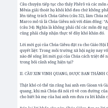
Câu chuyện tiếp tục cho thấy Phêrô và các mô
Mêsia giải thoát họ khỏi khổ đau chứ không phả
lên tiếng trách Chúa Giêsu (câu 32), làm Chúa nổ
Marco mô tả là Chúa Giêsu nói với đám đông: “A
(câu 34). Nghĩa là không phải chỉ các môn đệ n
cũng phải chấp nhận thực tế đầy khó khăn đó.
Lời mời gọi của Chúa Giêsu đặt ra cho Giáo Hộ
quyết liệt: Trong môi trường xã hội ngày nay v
nào để sống lời mời gọi của Chúa cách triệt để
trong bối cảnh sống hiện tại?
II. CẦU XIN VINH QUANG, ĐƯỢC BAN THÁNH GI
Thật khó có thể tin rằng hai anh em Gioan và G
quang, khi mà Chúa đã nói rõ về con đường của
cho biết bà mẹ của hai anh em đưa ra lời khẩn c