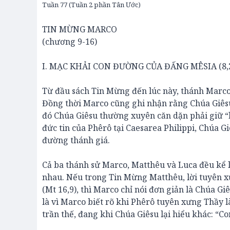
Tuần 77 (Tuần 2 phần Tân Ước)
TIN MỪNG MARCO
(chương 9-16)
I. MẠC KHẢI CON ĐƯỜNG CỦA ĐẤNG MÊSIA (8,27
Từ đầu sách Tin Mừng đến lúc này, thánh Marco
Đồng thời Marco cũng ghi nhận rằng Chúa Giêsu
đó Chúa Giêsu thường xuyên căn dặn phải giữ “bí
đức tin của Phêrô tại Caesarea Philippi, Chúa G
đường thánh giá.
Cả ba thánh sử Marco, Matthêu và Luca đều kể 
nhau. Nếu trong Tin Mừng Matthêu, lời tuyên 
(Mt 16,9), thì Marco chỉ nói đơn giản là Chúa G
là vì Marco biết rõ khi Phêrô tuyên xưng Thầy l
trần thế, đang khi Chúa Giêsu lại hiểu khác: “C