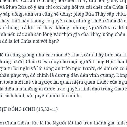
 thách đố: “Các anh có uống nổi chén Thầy sắp uống, hay ch
và Phép Rửa có ý ám chỉ cơn hấp hối và cái chết của Chúa. 
hầy sắp uống, anh em cũng sẽ uống; phép Rửa Thầy sắp chịu
 Thầy, thì Thầy không có quyền cho, nhưng Thiên Chúa đã c
êsu không trả lời “có” hay “không” nhưng Người đưa ra lời 
anh nếu các anh sẵn lòng vác thập giá của Thầy, uống chén
đó là lời Chúa nói với bạn?
lẽ ta cũng giống như các môn đệ khác, cảm thấy bực bội kh
Nhưng từ đó, Chúa Giêsu dạy cho mọi người trong Hội Thán
iã từ lối nghĩ và lối sống ăn trên ngồi trước, đè đầu đè cổ
 thần phục vụ, đó chính là đường dẫn đến vinh quang. Đồng
n toàn mới mẻ và ngược lại quan niệm quen thuộc của ngư
y là điều mà những ai được trao quyền lãnh đạo trong Giáo 
ại cách hành xử quyền bính của mình.
ỊU ĐÓNG ĐINH (15,33-41)
 Chúa Giêsu, tức là lúc Người tắt thở trên thánh giá, ánh 