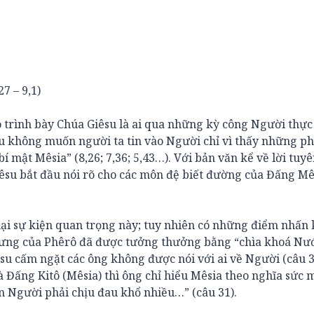
 – 9,1)
 trình bày Chúa Giêsu là ai qua những kỳ công Người thực
 không muốn người ta tin vào Người chỉ vì thấy những phé
 mật Mêsia” (8,26; 7,36; 5,43…). Với bản văn kể về lời tuy
iêsu bắt đầu nói rõ cho các môn đệ biết đường của Đấng Mê
lại sự kiện quan trọng này; tuy nhiên có những điểm nhấn
xưng của Phêrô đã được tưởng thưởng bằng “chìa khoá Nướ
iêsu cấm ngặt các ông không được nói với ai về Người (câu 3
à Đấng Kitô (Mêsia) thì ông chỉ hiểu Mêsia theo nghĩa sức
on Người phải chịu đau khổ nhiều…” (câu 31).