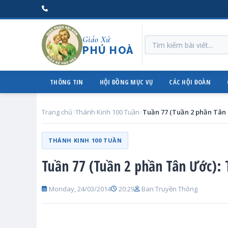
Giáo Xứ
PHÚ HOÀ
THÔNG TIN
HỘI ĐỒNG MỤC VỤ
CÁC HỘI ĐOÀN
Trang chủ
Thánh Kinh 100 Tuần
THÁNH KINH 100 TUẦN
Tuần 77 (Tuần 2 phần Tân Ước):
Monday, 24/03/2014
20:29
Ban Truyền Thông