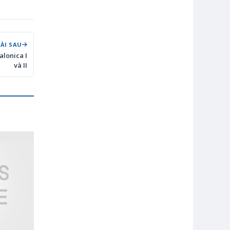
BÀI SAU
alonica I
và II