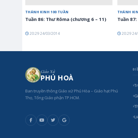
THÁNH KINH 100 TUẦN
THÁNH KIN
Tuần 86: Thư Rôma (chương 6 – 11)
Tuần 87:
20:29 24/03/2014
20:29 24
ĐI
Giáo Xứ
PHÚ HOÀ
T
Ban truyền thông Giáo xứ Phú Hòa – Giáo hạt Phú
Gi
Thọ, Tổng Giáo phận TP.HCM.
T
L