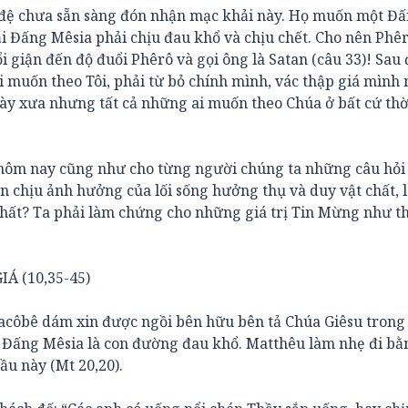
n đệ chưa sẵn sàng đón nhận mạc khải này. Họ muốn một Đ
i Đấng Mêsia phải chịu đau khổ và chịu chết. Cho nên Phê
i giận đến độ đuổi Phêrô và gọi ông là Satan (câu 33)! Sau 
i muốn theo Tôi, phải từ bỏ chính mình, vác thập giá mình
gày xưa nhưng tất cả những ai muốn theo Chúa ở bất cứ thờ
i hôm nay cũng như cho từng người chúng ta những câu hỏi
ốn chịu ảnh hưởng của lối sống hưởng thụ và duy vật chất, 
 nhất? Ta phải làm chứng cho những giá trị Tin Mừng như t
Á (10,35-45)
iacôbê dám xin được ngồi bên hữu bên tả Chúa Giêsu trong
 Đấng Mêsia là con đường đau khổ. Matthêu làm nhẹ đi bằ
ầu này (Mt 20,20).