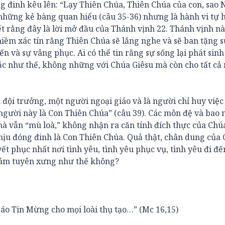
g đinh kêu lên: “Lạy Thiên Chúa, Thiên Chúa của con, sao 
 những kẻ bàng quan hiểu (câu 35-36) nhưng là hành vi tự 
iết rằng đây là lời mở đầu của Thánh vịnh 22. Thánh vịnh n
niềm xác tín rằng Thiên Chúa sẽ lắng nghe và sẽ ban tặng s
 và sự vâng phục. Ai có thể tin rằng sự sống lại phát sinh 
c như thế, không những với Chúa Giêsu mà còn cho tất cả
ại đội trưởng, một người ngoại giáo và là người chỉ huy việc
, người này là Con Thiên Chúa” (câu 39). Các môn đệ và bao 
 vẫn “mù loà,” không nhận ra căn tính đích thực của Chú
hịu đóng đinh là Con Thiên Chúa. Quả thật, chân dung của
t phục nhất nơi tình yêu, tình yêu phục vụ, tình yêu đi đế
 dám tuyên xưng như thế không?
áo Tin Mừng cho mọi loài thụ tạo…” (Mc 16,15)