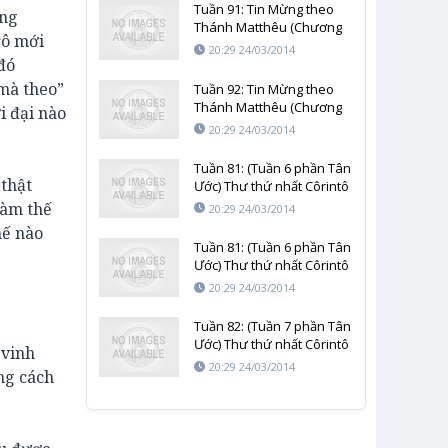
Tuần 91: Tin Mừng theo
ấng
Thánh Matthêu (Chương
rô mới
7-12)
20:29 24/03/2014
đó
 mà theo”
Tuần 92: Tin Mừng theo
Thánh Matthêu (Chương
i đại nào
13-19)
20:29 24/03/2014
Tuần 81: (Tuần 6 phần Tân
 thật
Ước) Thư thứ nhất Côrintô
(chương 8 – 12)
làm thế
20:29 24/03/2014
hế nào
Tuần 81: (Tuần 6 phần Tân
Ước) Thư thứ nhất Côrintô
(chương 8 – 12)
20:29 24/03/2014
Tuần 82: (Tuần 7 phần Tân
Ước) Thư thứ nhất Côrintô
 vinh
(chương 13 – 16)
20:29 24/03/2014
ng cách