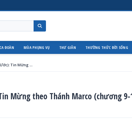
CA ĐOÀN
MÙA PHỤNG VỤ
THƯ GIÃN
THƯỜNG THỨC ĐỜI SỐNG
Tuần 77 (Tuần 2 phần Tân Ước): Tin Mừng theo Thánh Marco (chương 9-16)
 Tin Mừng theo Thánh Marco (chương 9-