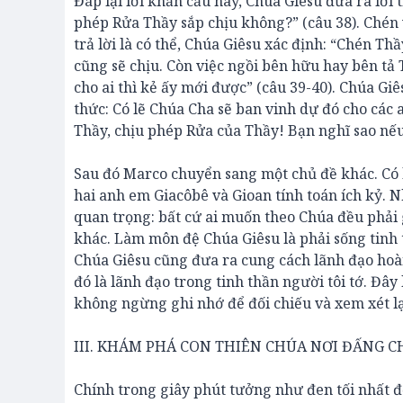
Đáp lại lời khẩn cầu này, Chúa Giêsu đưa ra lời
phép Rửa Thầy sắp chịu không?” (câu 38). Chén 
trả lời là có thể, Chúa Giêsu xác định: “Chén T
cũng sẽ chịu. Còn việc ngồi bên hữu hay bên tả
cho ai thì kẻ ấy mới được” (câu 39-40). Chúa Gi
thức: Có lẽ Chúa Cha sẽ ban vinh dự đó cho các 
Thầy, chịu phép Rửa của Thầy! Bạn nghĩ sao nếu 
Sau đó Marco chuyển sang một chủ đề khác. Có 
hai anh em Giacôbê và Gioan tính toán ích kỷ. 
quan trọng: bất cứ ai muốn theo Chúa đều phải g
khác. Làm môn đệ Chúa Giêsu là phải sống tinh
Chúa Giêsu cũng đưa ra cung cách lãnh đạo hoà
đó là lãnh đạo trong tinh thần người tôi tớ. Đâ
không ngừng ghi nhớ để đối chiếu và xem xét l
III. KHÁM PHÁ CON THIÊN CHÚA NƠI ĐẤNG CH
Chính trong giây phút tưởng như đen tối nhất đời