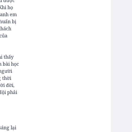
ịu được
Khi họ
, anh em
huẩn bị
thách
 của
i thấy
h bài học
 người
 thời
ời đời,
Hội phải
sáng lại