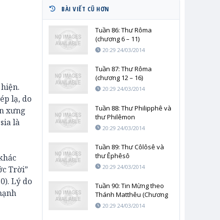
BÀI VIẾT CŨ HƠN
Tuần 86: Thư Rôma
(chương 6 – 11)
20:29 24/03/2014
Tuần 87: Thư Rôma
(chương 12 – 16)
 hiện.
20:29 24/03/2014
p lạ, do
Tuần 88: Thư Philipphê và
ên xưng
thư Philêmon
sia là
20:29 24/03/2014
Tuần 89: Thư Côlôsê và
thư Êphêsô
 khác
20:29 24/03/2014
c Trời”
0). Lý do
Tuần 90: Tin Mừng theo
 mạnh
Thánh Matthêu (Chương
1-6)
20:29 24/03/2014