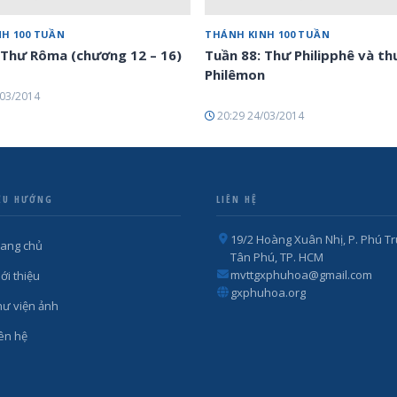
H 100 TUẦN
THÁNH KINH 100 TUẦN
 Thư Rôma (chương 12 – 16)
Tuần 88: Thư Philipphê và th
Philêmon
/03/2014
20:29 24/03/2014
ỀU HƯỚNG
LIÊN HỆ
19/2 Hoàng Xuân Nhị, P. Phú Tr
rang chủ
Tân Phú, TP. HCM
mvttgxphuhoa@gmail.com
ới thiệu
gxphuhoa.org
hư viện ảnh
iên hệ