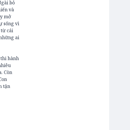
Ngài bỏ
hiến và
ày mở
ự sống vì
từ cái
 những ai
 thi hành
nhiêu
a. Còn
 Con
n tận