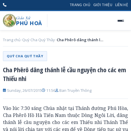
TRANG CHỦ
GIỚI THIỆU
LIÊN HỆ
Giáo Xứ
PHÚ HOÀ
Trang chủ
Quý Cha Quý Thầy
Cha Phêrô dâng thánh lễ cầu nguyện cho các em Thiếu nhi
QUÝ CHA QUÝ THẦY
Cha Phêrô dâng thánh lễ cầu nguyện cho các em
Thiếu nhi
Sunday, 26/07/2015
11:56
Ban Truyền Thông
Vào lúc 7:30 sáng Chúa nhật tại Thánh đường Phú Hòa,
Cha Phêrô Hồ Hà Tiến Nam thuộc Dòng Ngôi Lời, dâng
thánh lễ cầu nguyện cho các em Thiếu nhi Thánh Thể
và nói lời chia tay với các em để về Dòng tiếp tục sứ vụ