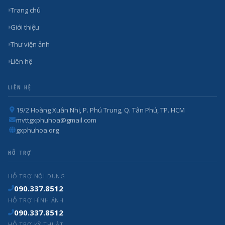
Trang chủ
Giới thiệu
Thư viện ảnh
Liên hệ
LIÊN HỆ
19/2 Hoàng Xuân Nhị, P. Phú Trung, Q. Tân Phú, TP. HCM
mvttgxphuhoa@gmail.com
gxphuhoa.org
HỖ TRỢ
HỖ TRỢ NỘI DUNG
090.337.8512
HỖ TRỢ HÌNH ẢNH
090.337.8512
HỖ TRỢ KỸ THUẬT