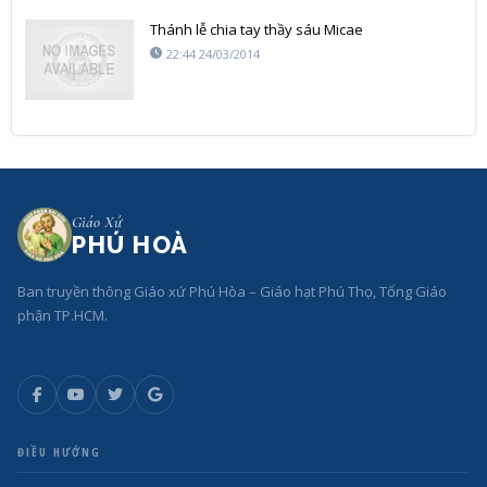
Thánh lễ chia tay thầy sáu Micae
22:44 24/03/2014
Giáo Xứ
PHÚ HOÀ
Ban truyền thông Giáo xứ Phú Hòa – Giáo hạt Phú Thọ, Tổng Giáo
phận TP.HCM.
ĐIỀU HƯỚNG