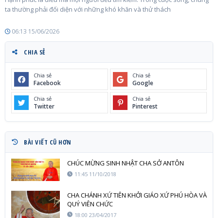
ta thường phải đối diện với những khó khăn và thử thách
06:13 15/06/2026
CHIA SẺ
Chia sẻ
Chia sẻ
Facebook
Google
Chia sẻ
Chia sẻ
Twitter
Pinterest
BÀI VIẾT CŨ HƠN
CHÚC MỪNG SINH NHẬT CHA SỞ ANTÔN
11:45 11/10/2018
CHA CHÁNH XỨ TIÊN KHỞI GIÁO XỨ PHÚ HÒA VÀ
QUÝ VIÊN CHỨC
18:00 23/04/2017