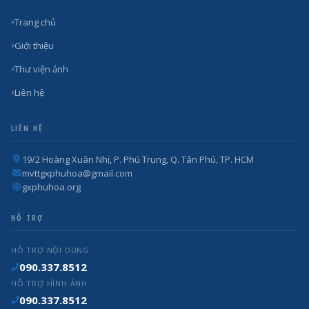
Trang chủ
Giới thiệu
Thư viện ảnh
Liên hệ
LIÊN HỆ
19/2 Hoàng Xuân Nhị, P. Phú Trung, Q. Tân Phú, TP. HCM
mvttgxphuhoa@gmail.com
gxphuhoa.org
HỖ TRỢ
HỖ TRỢ NỘI DUNG
090.337.8512
HỖ TRỢ HÌNH ẢNH
090.337.8512