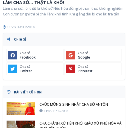
LÀM CHA SỞ… THẬT LÀ KHỔ!
Làm cha sở…ôi thật là khổ sở Nếu hòa đồng bị than thở: không nghiêm
Còn cương nghị thì bị chê liền: khó tính Khi giảng dài bị cho là: tra tấn
11:28 09/03/2016
CHIA SẺ
Chia sẻ
Chia sẻ
Facebook
Google
Chia sẻ
Chia sẻ
Twitter
Pinterest
BÀI VIẾT CŨ HƠN
CHÚC MỪNG SINH NHẬT CHA SỞ ANTÔN
11:45 11/10/2018
CHA CHÁNH XỨ TIÊN KHỞI GIÁO XỨ PHÚ HÒA VÀ