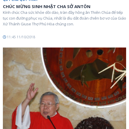
CHÚC MỪNG SINH NHẬT CHA SỞ ANTÔN
Kính chúc Cha sức khỏe dồi dào, tràn đầy hồng ân Thiên Chúa để tiếp
tục con đường phục vụ Chúa, nhất là dìu dắt đoàn chiên bơ vơ của Giáo
Xứ Thánh Giuse Thợ Phú Hòa chúng con.
11:45 11/10/2018