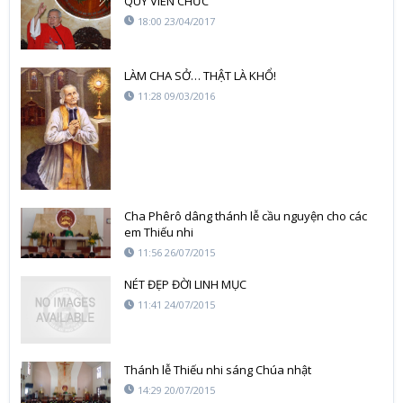
QUÝ VIÊN CHỨC
18:00 23/04/2017
LÀM CHA SỞ… THẬT LÀ KHỔ!
11:28 09/03/2016
Cha Phêrô dâng thánh lễ cầu nguyện cho các
em Thiếu nhi
11:56 26/07/2015
NÉT ĐẸP ĐỜI LINH MỤC
11:41 24/07/2015
Thánh lễ Thiếu nhi sáng Chúa nhật
14:29 20/07/2015