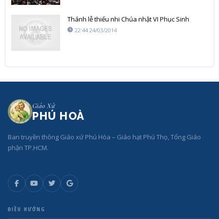
Thánh lễ thiếu nhi Chúa nhật VI Phục Sinh
22:44 24/03/2014
Giáo Xứ
PHÚ HOÀ
Ban truyền thông Giáo xứ Phú Hòa – Giáo hạt Phú Thọ, Tổng Giáo
phận TP.HCM.
ĐIỀU HƯỚNG