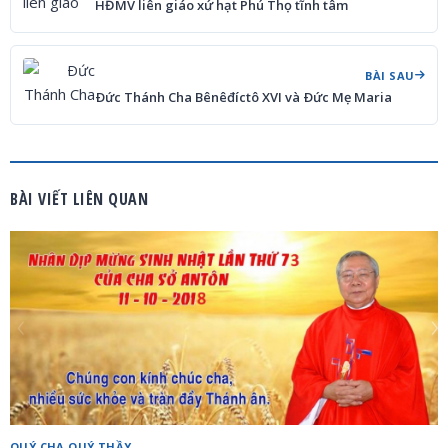
HĐMV liên giáo xứ hạt Phú Thọ tĩnh tâm
BÀI SAU
Ðức Thánh Cha Bênêđíctô XVI và Ðức Mẹ Maria
BÀI VIẾT LIÊN QUAN
QUÝ CHA QUÝ THẦY