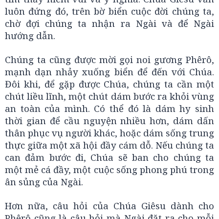
luôn đứng đó, trên bờ biển cuộc đời chúng ta,
chờ đợi chúng ta nhận ra Ngài và để Ngài
hướng dẫn.
Chúng ta cũng được mời gọi noi gương Phêrô,
mạnh dạn nhảy xuống biển để đến với Chúa.
Đôi khi, để gặp được Chúa, chúng ta cần một
chút liều lĩnh, một chút dám bước ra khỏi vùng
an toàn của mình. Có thể đó là dám hy sinh
thời gian để cầu nguyện nhiều hơn, dám dấn
thân phục vụ người khác, hoặc dám sống trung
thực giữa một xã hội đầy cám dỗ. Nếu chúng ta
can đảm bước đi, Chúa sẽ ban cho chúng ta
một mẻ cá đầy, một cuộc sống phong phú trong
ân sủng của Ngài.
Hơn nữa, câu hỏi của Chúa Giêsu dành cho
Phêrô cũng là câu hỏi mà Ngài đặt ra cho mỗi