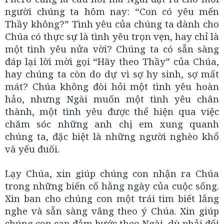
người chúng ta hôm nay: “Con có yêu mến
Thầy không?” Tình yêu của chúng ta dành cho
Chúa có thực sự là tình yêu trọn vẹn, hay chỉ là
một tình yêu nửa vời? Chúng ta có sẵn sàng
đáp lại lời mời gọi “Hãy theo Thầy” của Chúa,
hay chúng ta còn do dự vì sợ hy sinh, sợ mất
mát? Chúa không đòi hỏi một tình yêu hoàn
hảo, nhưng Ngài muốn một tình yêu chân
thành, một tình yêu được thể hiện qua việc
chăm sóc những anh chị em xung quanh
chúng ta, đặc biệt là những người nghèo khổ
và yếu đuối.
Lạy Chúa, xin giúp chúng con nhận ra Chúa
trong những biến cố hằng ngày của cuộc sống.
Xin ban cho chúng con một trái tim biết lắng
nghe và sẵn sàng vâng theo ý Chúa. Xin giúp
chúng con can đảm bước theo Ngài, dù phải đối