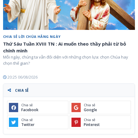
CHIA SẺ LỜI CHÚA HẰNG NGÀY
Thứ Sáu Tuần XVIII TN : Ai muốn theo thầy phải từ bỏ
chính mình
Mỗi ngày, chúng ta vẫn đối diện với những chọn lựa: chọn Chúa hay
chọn thế gian?
20:25 06/08/2026
CHIA SẺ
Chia sẻ
Chia sẻ
Facebook
Google
Chia sẻ
Chia sẻ
Twitter
Pinterest