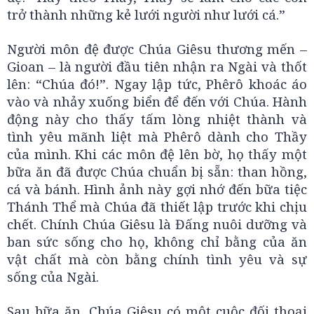
trở thành những kẻ lưới người như lưới cá.”
Người môn đệ được Chúa Giêsu thương mến –
Gioan – là người đầu tiên nhận ra Ngài và thốt
lên: “Chúa đó!”. Ngay lập tức, Phêrô khoác áo
vào và nhảy xuống biển để đến với Chúa. Hành
động này cho thấy tấm lòng nhiệt thành và
tình yêu mãnh liệt mà Phêrô dành cho Thầy
của mình. Khi các môn đệ lên bờ, họ thấy một
bữa ăn đã được Chúa chuẩn bị sẵn: than hồng,
cá và bánh. Hình ảnh này gợi nhớ đến bữa tiệc
Thánh Thể mà Chúa đã thiết lập trước khi chịu
chết. Chính Chúa Giêsu là Đấng nuôi dưỡng và
ban sức sống cho họ, không chỉ bằng của ăn
vật chất mà còn bằng chính tình yêu và sự
sống của Ngài.
Sau bữa ăn, Chúa Giêsu có một cuộc đối thoại