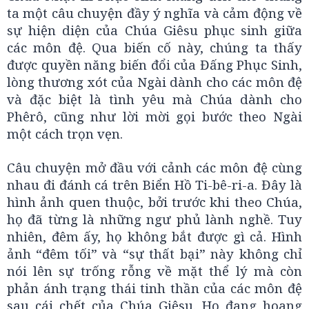
ta một câu chuyện đầy ý nghĩa và cảm động về
sự hiện diện của Chúa Giêsu phục sinh giữa
các môn đệ. Qua biến cố này, chúng ta thấy
được quyền năng biến đổi của Đấng Phục Sinh,
lòng thương xót của Ngài dành cho các môn đệ
và đặc biệt là tình yêu mà Chúa dành cho
Phêrô, cũng như lời mời gọi bước theo Ngài
một cách trọn vẹn.
Câu chuyện mở đầu với cảnh các môn đệ cùng
nhau đi đánh cá trên Biển Hồ Ti-bê-ri-a. Đây là
hình ảnh quen thuộc, bởi trước khi theo Chúa,
họ đã từng là những ngư phủ lành nghề. Tuy
nhiên, đêm ấy, họ không bắt được gì cả. Hình
ảnh “đêm tối” và “sự thất bại” này không chỉ
nói lên sự trống rỗng về mặt thể lý mà còn
phản ánh trạng thái tinh thần của các môn đệ
sau cái chết của Chúa Giêsu. Họ đang hoang