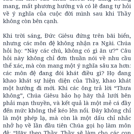
mang, mất phương hướng và có lẽ đang tự hỏi
về ý nghĩa của cuộc đời mình sau khi Thầy
không còn bên cạnh.
Khi trời sáng, Đức Giêsu đứng trên bãi biển,
nhưng các môn đệ không nhận ra Ngài. Chúa
hỏi họ: “Này các chú, không có gì ăn ư?” Câu
hỏi này không chỉ đơn thuần nói về nhu cầu
thể xác, mà còn mang một ý nghĩa sâu xa hơn:
các môn đệ đang đói khát điều gì? Họ đang
khao khát sự hiện diện của Thầy, khao khát
một hướng đi mới. Khi các ông trả lời “Thưa
không”, Chúa Giêsu bảo họ hãy thả lưới bên
phải mạn thuyền, và kết quả là một mẻ cá đầy
đến mức không thể kéo lên nổi. Đây không chỉ
là một phép lạ, mà còn là một dấu chỉ nhắc
nhở họ về lần đầu tiên Chúa gọi họ làm môn
đệ: “Hãy theo Thầy, Thầy sẽ làm cho các con