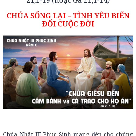
CHÚA SỐNG LẠI – TÌNH YÊU BIẾN
ĐỔI CUỘC ĐỜI
Chúa Nhật III Phục Sinh mang đến cho chúng