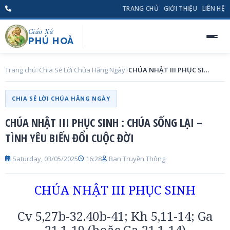
TRANG CHỦ
GIỚI THIỆU
LIÊN HỆ
Giáo Xứ
PHÚ HOÀ
Trang chủ
Chia Sẻ Lời Chúa Hằng Ngày
CHÚA NHẬT III PHỤC SINH : CHÚA SỐNG LẠI – TÌNH YÊU BIẾN ĐỔI CUỘC ĐỜI
CHIA SẺ LỜI CHÚA HẰNG NGÀY
CHÚA NHẬT III PHỤC SINH : CHÚA SỐNG LẠI –
TÌNH YÊU BIẾN ĐỔI CUỘC ĐỜI
Saturday, 03/05/2025
16:28
Ban Truyền Thông
CHÚA NHẬT III PHỤC SINH
Cv 5,27b-32.40b-41; Kh 5,11-14; Ga
21,1-19 (hoặc Ga 21,1-14)