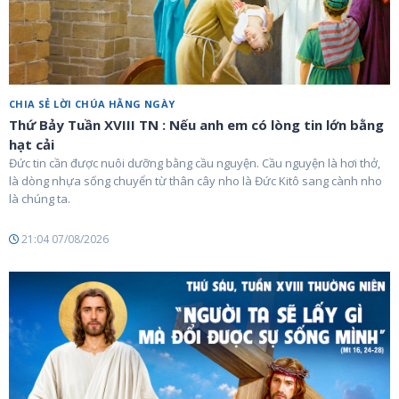
CHIA SẺ LỜI CHÚA HẰNG NGÀY
Thứ Bảy Tuần XVIII TN : Nếu anh em có lòng tin lớn bằng
hạt cải
Đức tin cần được nuôi dưỡng bằng cầu nguyện. Cầu nguyện là hơi thở,
là dòng nhựa sống chuyển từ thân cây nho là Đức Kitô sang cành nho
là chúng ta.
21:04 07/08/2026