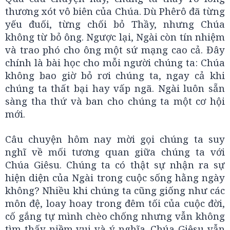
thương xót vô biên của Chúa. Dù Phêrô đã từng
yếu đuối, từng chối bỏ Thầy, nhưng Chúa
không từ bỏ ông. Ngược lại, Ngài còn tín nhiệm
và trao phó cho ông một sứ mạng cao cả. Đây
chính là bài học cho mỗi người chúng ta: Chúa
không bao giờ bỏ rơi chúng ta, ngay cả khi
chúng ta thất bại hay vấp ngã. Ngài luôn sẵn
sàng tha thứ và ban cho chúng ta một cơ hội
mới.
Câu chuyện hôm nay mời gọi chúng ta suy
nghĩ về mối tương quan giữa chúng ta với
Chúa Giêsu. Chúng ta có thật sự nhận ra sự
hiện diện của Ngài trong cuộc sống hằng ngày
không? Nhiều khi chúng ta cũng giống như các
môn đệ, loay hoay trong đêm tối của cuộc đời,
cố gắng tự mình chèo chống nhưng vẫn không
tìm thấy niềm vui và ý nghĩa. Chúa Giêsu vẫn