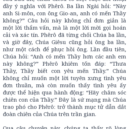
đầy ý nghĩa với Phêrô. Ba lần Ngài hỏi: “Này
anh Si-môn, con ông Gio-an, anh có mến Thầy
không?” Câu hỏi này không chỉ đơn giản là
một lời thẩm vấn, mà là một lời mời gọi hoán
cải và xác tín. Phêrô đã từng chối Chúa ba lần,
và giờ đây, Chúa Giêsu cũng hỏi ông ba lần,
như một cách để phục hồi ông. Lần đầu tiên,
Chúa hỏi: “Anh có mến Thầy hơn các anh em
này không?” Phêrô khiêm tốn đáp: “Thưa
Thầy, Thầy biết con yêu mến Thầy.” Chúa
không chỉ muốn một lời tuyên xưng tình yêu
đơn thuần, mà còn muốn thấy tình yêu ấy
được thể hiện qua hành động: “Hãy chăm sóc
chiên con của Thầy.” Đây là sứ mạng mà Chúa
trao phó cho Phêrô: trở thành mục tử dẫn dắt
đoàn chiên của Chúa trên trần gian.
Qua câu chuyện này, chúng ta thấy rõ lòng