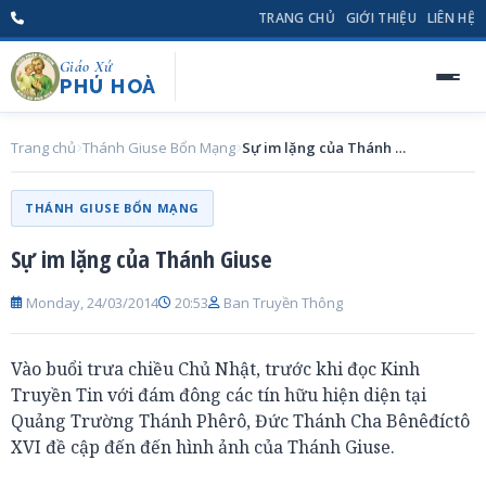
TRANG CHỦ
GIỚI THIỆU
LIÊN HỆ
Giáo Xứ
PHÚ HOÀ
Trang chủ
Thánh Giuse Bổn Mạng
Sự im lặng của Thánh Giuse
THÁNH GIUSE BỔN MẠNG
Sự im lặng của Thánh Giuse
Monday, 24/03/2014
20:53
Ban Truyền Thông
Vào buổi trưa chiều Chủ Nhật, trước khi đọc Kinh
Truyền Tin với đám đông các tín hữu hiện diện tại
Quảng Trường Thánh Phêrô, Đức Thánh Cha Bênêđíctô
XVI đề cập đến đến hình ảnh của Thánh Giuse.