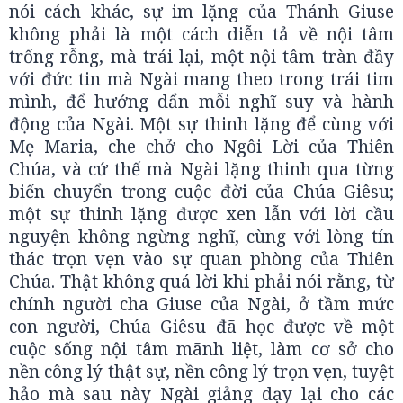
nói cách khác, sự im lặng của Thánh Giuse
không phải là một cách diễn tả về nội tâm
trống rỗng, mà trái lại, một nội tâm tràn đầy
với đức tin mà Ngài mang theo trong trái tim
mình, để hướng dẩn mỗi nghĩ suy và hành
động của Ngài. Một sự thinh lặng để cùng với
Mẹ Maria, che chở cho Ngôi Lời của Thiên
Chúa, và cứ thế mà Ngài lặng thinh qua từng
biến chuyển trong cuộc đời của Chúa Giêsu;
một sự thinh lặng được xen lẫn với lời cầu
nguyện không ngừng nghĩ, cùng với lòng tín
thác trọn vẹn vào sự quan phòng của Thiên
Chúa. Thật không quá lời khi phải nói rằng, từ
chính người cha Giuse của Ngài, ở tầm mức
con người, Chúa Giêsu đã học được về một
cuộc sống nội tâm mãnh liệt, làm cơ sở cho
nền công lý thật sự, nền công lý trọn vẹn, tuyệt
hảo mà sau này Ngài giảng dạy lại cho các