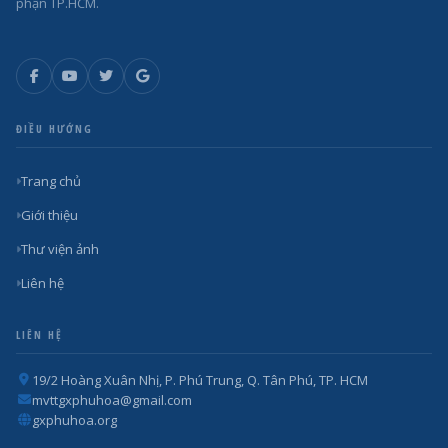
phận TP.HCM.
ĐIỀU HƯỚNG
Trang chủ
Giới thiệu
Thư viện ảnh
Liên hệ
LIÊN HỆ
19/2 Hoàng Xuân Nhị, P. Phú Trung, Q. Tân Phú, TP. HCM
mvttgxphuhoa@gmail.com
gxphuhoa.org