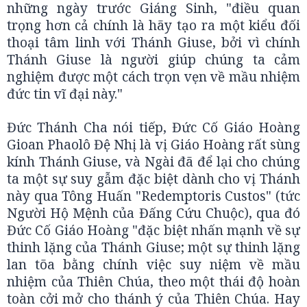
những ngày trước Giáng Sinh, "điều quan
trọng hơn cả chính là hãy tạo ra một kiểu đối
thoại tâm linh với Thánh Giuse, bởi vì chính
Thánh Giuse là người giúp chúng ta cảm
nghiệm được một cách trọn vẹn về mầu nhiệm
đức tin vĩ đại này."
Đức Thánh Cha nói tiếp, Đức Cố Giáo Hoàng
Gioan Phaolô Đệ Nhị là vị Giáo Hoàng rất sùng
kính Thánh Giuse, và Ngài đã để lại cho chúng
ta một sự suy gẫm đặc biệt dành cho vị Thánh
này qua Tông Huấn "Redemptoris Custos" (tức
Người Hộ Mệnh của Đấng Cứu Chuộc), qua đó
Đức Cố Giáo Hoàng "đặc biệt nhấn mạnh về sự
thinh lặng của Thánh Giuse; một sự thinh lặng
lan tõa bằng chính việc suy niệm về mầu
nhiệm của Thiên Chúa, theo một thái độ hoàn
toàn cởi mở cho thánh ý của Thiên Chúa. Hay