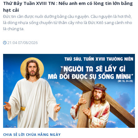
Thứ Bảy Tuần XVIII TN : Nếu anh em có lòng tin lớn bằng
hạt cải
Đức tin cần được nuôi dưỡng bằng cầu nguyện. Cầu nguyện là hơi thở,
là dòng nhựa sống chuyển từ thân cây nho là Đức Kitô sang cành nho
là chúng ta.
21:04 07/08/2026
CHIA SẺ LỜI CHÚA HẰNG NGÀY