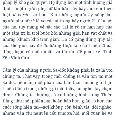
pháp lý khó giải quyết. Họ dựng lên một tình huống giả
định—một người phụ nữ lần lượt lấy bảy anh em theo
luật
lê-vi-rát
—và hỏi: “Khi những người ấy sống lại,
người phụ nữ sẽ là vợ của ai trong bảy người?”. Câu hỏi
của họ, tuy mang vẻ sắc sảo, lại lộ rõ sự hạn hẹp của
một tâm trí bị trói buộc bởi những giới hạn vật chất và
những khuôn khổ trần gian. Họ cố gắng dùng quy tắc
của thế giới này để đo lường thực tại của Thiên Chúa,
dùng logic của hôn nhân và tài sản để phán xét Tình
Yêu Vĩnh Cửu.
Tâm lý của những người Sa-đốc không phải là xa lạ với
chúng ta. Thật vậy, trong mỗi chúng ta vẫn tồn tại một
Sa-đốc tiềm ẩn, một phần của bản thân muốn giới hạn
Thiên Chúa trong những gì mắt thấy, tai nghe, tay chạm
được. Chúng ta thường có xu hướng hình dung Thiên
Đàng như một phiên bản hoàn hảo hơn, giàu có hơn của
cuộc sống hiện tại—nơi không còn bệnh tật, đói nghèo,
nhưng vẫn giữ nguyên cấu trúc xã hội, mối quan hệ và