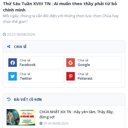
Thứ Sáu Tuần XVIII TN : Ai muốn theo thầy phải từ bỏ
chính mình
Mỗi ngày, chúng ta vẫn đối diện với những chọn lựa: chọn Chúa hay
chọn thế gian?
20:25 06/08/2026
CHIA SẺ
Chia sẻ
Chia sẻ
Facebook
Google
Chia sẻ
Chia sẻ
Twitter
Pinterest
BÀI VIẾT CŨ HƠN
CHÚA NHẬT XIX TN : Hãy yên tâm, Thầy đây,
đừng sợ!
09:43 08/08/2026