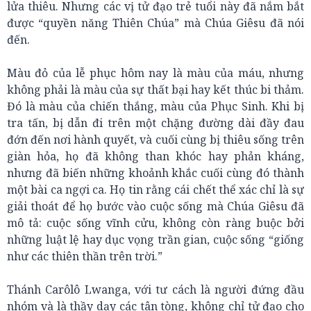
lửa thiêu. Nhưng các vị tử đạo trẻ tuổi này đã nắm bắt
được “quyền năng Thiên Chúa” mà Chúa Giêsu đã nói
đến.
Màu đỏ của lễ phục hôm nay là màu của máu, nhưng
không phải là màu của sự thất bại hay kết thúc bi thảm.
Đó là màu của chiến thắng, màu của Phục Sinh. Khi bị
tra tấn, bị dẫn đi trên một chặng đường dài đầy đau
đớn đến nơi hành quyết, và cuối cùng bị thiêu sống trên
giàn hỏa, họ đã không than khóc hay phản kháng,
nhưng đã biến những khoảnh khắc cuối cùng đó thành
một bài ca ngợi ca. Họ tin rằng cái chết thể xác chỉ là sự
giải thoát để họ bước vào cuộc sống mà Chúa Giêsu đã
mô tả: cuộc sống vĩnh cửu, không còn ràng buộc bởi
những luật lệ hay dục vọng trần gian, cuộc sống “giống
như các thiên thần trên trời.”
Thánh Carôlô Lwanga, với tư cách là người đứng đầu
nhóm và là thầy dạy các tân tòng, không chỉ tử đạo cho