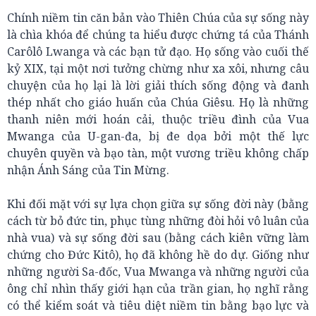
Chính niềm tin căn bản vào Thiên Chúa của sự sống này
là chìa khóa để chúng ta hiểu được chứng tá của Thánh
Carôlô Lwanga và các bạn tử đạo. Họ sống vào cuối thế
kỷ XIX, tại một nơi tưởng chừng như xa xôi, nhưng câu
chuyện của họ lại là lời giải thích sống động và đanh
thép nhất cho giáo huấn của Chúa Giêsu. Họ là những
thanh niên mới hoán cải, thuộc triều đình của Vua
Mwanga của U-gan-đa, bị đe dọa bởi một thế lực
chuyên quyền và bạo tàn, một vương triều không chấp
nhận Ánh Sáng của Tin Mừng.
Khi đối mặt với sự lựa chọn giữa sự sống đời này (bằng
cách từ bỏ đức tin, phục tùng những đòi hỏi vô luân của
nhà vua) và sự sống đời sau (bằng cách kiên vững làm
chứng cho Đức Kitô), họ đã không hề do dự. Giống như
những người Sa-đốc, Vua Mwanga và những người của
ông chỉ nhìn thấy giới hạn của trần gian, họ nghĩ rằng
có thể kiểm soát và tiêu diệt niềm tin bằng bạo lực và