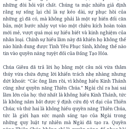
những đòi hỏi vật chất. Chúng ta mặc nhiên giả định
rằng sự sống lại chỉ là sự kéo dài, sự phục hồi của
những gì đã có, mà không phải là một sự biến đổi căn
bản, một bước nhảy vọt vào một chiều kích hoàn toàn
mới mẻ, vượt quá mọi sự hiểu biết và kinh nghiệm của
nhân loại. Chính sự hiểu lầm này đã khiến họ không thể
nào hình dung được Tình Yêu Phục Sinh, không thể nào
tin vào quyền năng tuyệt đối của Đấng Tạo Hóa.
Chúa Giêsu đã trả lời họ bằng một câu nói vừa thâm
thúy vừa chứa đựng lời khiển trách nhẹ nhàng nhưng
dứt khoát: “Các ông lầm rồi, vì không hiểu Kinh Thánh
cũng như quyền năng Thiên Chúa.” Ngài chỉ ra hai sai
lầm lớn của họ: thứ nhất là không hiểu Kinh Thánh, tức
là không nắm bắt được ý định cứu độ vĩ đại của Thiên
Chúa; và thứ hai là không hiểu quyền năng Thiên Chúa,
tức là giới hạn sức mạnh sáng tạo của Ngài trong
những quy luật tự nhiên mà Ngài đã tạo ra. Quyền