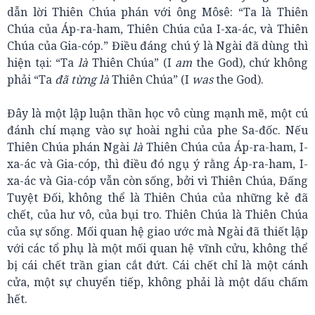
dẫn lời Thiên Chúa phán với ông Môsê: “Ta là Thiên
Chúa của Áp-ra-ham, Thiên Chúa của I-xa-ác, và Thiên
Chúa của Gia-cóp.” Điều đáng chú ý là Ngài đã dùng thì
hiện tại: “Ta
là
Thiên Chúa” (I
am
the God), chứ không
phải “Ta
đã từng là
Thiên Chúa” (I
was
the God).
Đây là một lập luận thần học vô cùng mạnh mẽ, một cú
đánh chí mạng vào sự hoài nghi của phe Sa-đốc. Nếu
Thiên Chúa phán Ngài
là
Thiên Chúa của Áp-ra-ham, I-
xa-ác và Gia-cóp, thì điều đó ngụ ý rằng Áp-ra-ham, I-
xa-ác và Gia-cóp vẫn còn sống, bởi vì Thiên Chúa, Đấng
Tuyệt Đối, không thể là Thiên Chúa của những kẻ đã
chết, của hư vô, của bụi tro. Thiên Chúa là Thiên Chúa
của sự sống. Mối quan hệ giao ước mà Ngài đã thiết lập
với các tổ phụ là một mối quan hệ vĩnh cửu, không thể
bị cái chết trần gian cắt đứt. Cái chết chỉ là một cánh
cửa, một sự chuyển tiếp, không phải là một dấu chấm
hết.