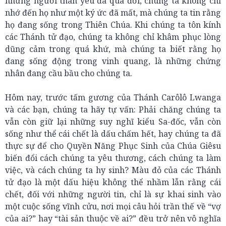
những người thân yêu đã qua đời, chúng ta không chỉ
nhớ đến họ như một ký ức đã mất, mà chúng ta tin rằng
họ đang sống trong Thiên Chúa. Khi chúng ta tôn kính
các Thánh tử đạo, chúng ta không chỉ khâm phục lòng
dũng cảm trong quá khứ, mà chúng ta biết rằng họ
đang sống động trong vinh quang, là những chứng
nhân đang cầu bầu cho chúng ta.
Hôm nay, trước tấm gương của Thánh Carôlô Lwanga
và các bạn, chúng ta hãy tự vấn: Phải chăng chúng ta
vẫn còn giữ lại những suy nghĩ kiểu Sa-đốc, vẫn còn
sống như thể cái chết là dấu chấm hết, hay chúng ta đã
thực sự để cho Quyền Năng Phục Sinh của Chúa Giêsu
biến đổi cách chúng ta yêu thương, cách chúng ta làm
việc, và cách chúng ta hy sinh? Màu đỏ của các Thánh
tử đạo là một dấu hiệu không thể nhầm lẫn rằng cái
chết, đối với những người tin, chỉ là sự khai sinh vào
một cuộc sống vĩnh cửu, nơi mọi câu hỏi trần thế về “vợ
của ai?” hay “tài sản thuộc về ai?” đều trở nên vô nghĩa