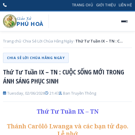
TRANG CHỦ
GIỚI THIỆU
LIÊN HỆ
Giáo Xứ
PHÚ HOÀ
Trang chủ
Chia Sẻ Lời Chúa Hằng Ngày
Thứ Tư Tuần IX – TN : CUỘC SỐNG MỚI TRONG ÁNH SÁNG PHỤC SINH
CHIA SẺ LỜI CHÚA HẰNG NGÀY
Thứ Tư Tuần IX – TN : CUỘC SỐNG MỚI TRONG
ÁNH SÁNG PHỤC SINH
Tuesday, 02/06/2026
21:47
Ban Truyền Thông
Thứ Tư Tuần IX – TN
Thánh Carôlô Lwanga và các bạn tử đạo.
Lễ nhớ