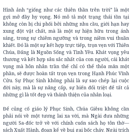
Hình ảnh “giống như các thiên thần trên trời” là một
gợi mở đầy hy vọng. Nó mô tả một trạng thái tồn tại
không còn bị chi phối bởi những nhu cầu, giới hạn hay
xung đột vật chất, mà là một sự hiện hữu trong ánh
sáng, trong sự chiêm ngưỡng và trong niềm vui thuần
khiết. Đó là một sự kết hợp trực tiếp, trọn vẹn với Thiên
Chúa, Đấng là Nguồn Sống và Tình Yêu. Khát vọng yêu
thương và kết hợp sâu sắc nhất của con người, cái khát
vọng mà hôn nhân trần thế chỉ có thể thỏa mãn một
phần, sẽ được hoàn tất trọn vẹn trong Hạnh Phúc Vĩnh
Cửu. Sự Phục Sinh không phải là sự sao chép lại cuộc
đời này, mà là sự nâng cấp, sự biến đổi triệt để tất cả
những gì là tốt đẹp và thánh thiện của nhân loại.
Để củng cố giáo lý Phục Sinh, Chúa Giêsu không cần
phải nói về một tương lai xa vời, mà Ngài đưa những
người Sa-đốc trở về với chính cuốn sách họ tôn thờ—
sách Xuất Hành, đoạn kể về bụi gai bốc cháy. Ngài trích