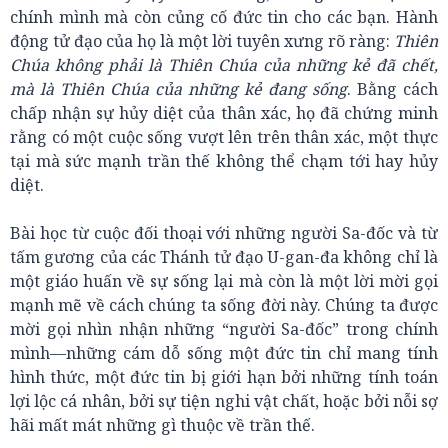
chính mình mà còn củng cố đức tin cho các bạn. Hành
động tử đạo của họ là một lời tuyên xưng rõ ràng:
Thiên
Chúa không phải là Thiên Chúa của những kẻ đã chết,
mà là Thiên Chúa của những kẻ đang sống
. Bằng cách
chấp nhận sự hủy diệt của thân xác, họ đã chứng minh
rằng có một cuộc sống vượt lên trên thân xác, một thực
tại mà sức mạnh trần thế không thể chạm tới hay hủy
diệt.
Bài học từ cuộc đối thoại với những người Sa-đốc và từ
tấm gương của các Thánh tử đạo U-gan-đa không chỉ là
một giáo huấn về sự sống lại mà còn là một lời mời gọi
mạnh mẽ về cách chúng ta sống đời này. Chúng ta được
mời gọi nhìn nhận những “người Sa-đốc” trong chính
mình—những cám dỗ sống một đức tin chỉ mang tính
hình thức, một đức tin bị giới hạn bởi những tính toán
lợi lộc cá nhân, bởi sự tiện nghi vật chất, hoặc bởi nỗi sợ
hãi mất mát những gì thuộc về trần thế.