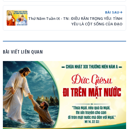
BÀI SAU
Thứ Năm Tuần IX - TN : ĐIỀU RĂN TRỌNG YẾU: TÌNH
YÊU LÀ CỘT SỐNG CỦA ĐẠO
BÀI VIẾT LIÊN QUAN