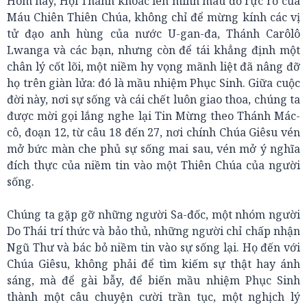
Hôm nay, Hội Thánh khoác lên mình màu đỏ rực rỡ của
Máu Chiên Thiên Chúa, không chỉ để mừng kính các vị
tử đạo anh hùng của nước U-gan-đa, Thánh Carôlô
Lwanga và các bạn, nhưng còn để tái khẳng định một
chân lý cốt lõi, một niềm hy vọng mãnh liệt đã nâng đỡ
họ trên giàn lửa: đó là mầu nhiệm Phục Sinh. Giữa cuộc
đời này, nơi sự sống và cái chết luôn giao thoa, chúng ta
được mời gọi lắng nghe lại Tin Mừng theo Thánh Mác-
cô, đoạn 12, từ câu 18 đến 27, nơi chính Chúa Giêsu vén
mở bức màn che phủ sự sống mai sau, vén mở ý nghĩa
đích thực của niềm tin vào một Thiên Chúa của người
sống.
Chúng ta gặp gỡ những người Sa-đốc, một nhóm người
Do Thái trí thức và bảo thủ, những người chỉ chấp nhận
Ngũ Thư và bác bỏ niềm tin vào sự sống lại. Họ đến với
Chúa Giêsu, không phải để tìm kiếm sự thật hay ánh
sáng, mà để gài bẫy, để biến mầu nhiệm Phục Sinh
thành một câu chuyện cười trần tục, một nghịch lý