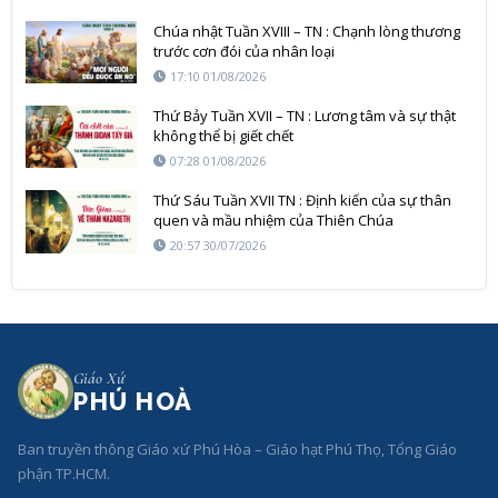
Chúa nhật Tuần XVIII – TN : Chạnh lòng thương
trước cơn đói của nhân loại
17:10 01/08/2026
Thứ Bảy Tuần XVII – TN : Lương tâm và sự thật
không thể bị giết chết
07:28 01/08/2026
Thứ Sáu Tuần XVII TN : Định kiến của sự thân
quen và mầu nhiệm của Thiên Chúa
20:57 30/07/2026
Giáo Xứ
PHÚ HOÀ
Ban truyền thông Giáo xứ Phú Hòa – Giáo hạt Phú Thọ, Tổng Giáo
phận TP.HCM.