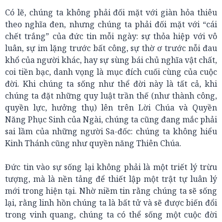
Có lẽ, chúng ta không phải đối mặt với giàn hỏa thiêu
theo nghĩa đen, nhưng chúng ta phải đối mặt với “cái
chết trắng” của đức tin mỗi ngày: sự thỏa hiệp với vô
luân, sự im lặng trước bất công, sự thờ ơ trước nỗi đau
khổ của người khác, hay sự sùng bái chủ nghĩa vật chất,
coi tiền bạc, danh vọng là mục đích cuối cùng của cuộc
đời. Khi chúng ta sống như thể đời này là tất cả, khi
chúng ta đặt những quy luật trần thế (như thành công,
quyền lực, hưởng thụ) lên trên Lời Chúa và Quyền
Năng Phục Sinh của Ngài, chúng ta cũng đang mắc phải
sai lầm của những người Sa-đốc: chúng ta không hiểu
Kinh Thánh cũng như quyền năng Thiên Chúa.
Đức tin vào sự sống lại không phải là một triết lý trừu
tượng, mà là nền tảng để thiết lập một trật tự luân lý
mới trong hiện tại. Nhờ niềm tin rằng chúng ta sẽ sống
lại, rằng linh hồn chúng ta là bất tử và sẽ được biến đổi
trong vinh quang, chúng ta có thể sống một cuộc đời