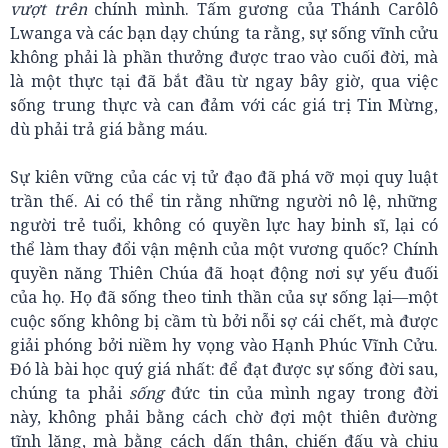
vượt trên
chính mình. Tấm gương của Thánh Carôlô
Lwanga và các bạn dạy chúng ta rằng, sự sống vĩnh cửu
không phải là phần thưởng được trao vào cuối đời, mà
là một thực tại đã bắt đầu từ ngay bây giờ, qua việc
sống trung thực và can đảm với các giá trị Tin Mừng,
dù phải trả giá bằng máu.
Sự kiên vững của các vị tử đạo đã phá vỡ mọi quy luật
trần thế. Ai có thể tin rằng những người nô lệ, những
người trẻ tuổi, không có quyền lực hay binh sĩ, lại có
thể làm thay đổi vận mệnh của một vương quốc? Chính
quyền năng Thiên Chúa đã hoạt động nơi sự yếu đuối
của họ. Họ đã sống theo tinh thần của sự sống lại—một
cuộc sống không bị cầm tù bởi nỗi sợ cái chết, mà được
giải phóng bởi niềm hy vọng vào Hạnh Phúc Vĩnh Cửu.
Đó là bài học quý giá nhất: để đạt được sự sống đời sau,
chúng ta phải
sống
đức tin của mình ngay trong đời
này, không phải bằng cách chờ đợi một thiên đường
tĩnh lặng, mà bằng cách dấn thân, chiến đấu và chịu