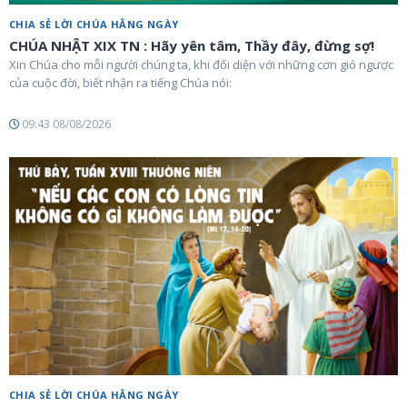
CHIA SẺ LỜI CHÚA HẰNG NGÀY
CHÚA NHẬT XIX TN : Hãy yên tâm, Thầy đây, đừng sợ!
Xin Chúa cho mỗi người chúng ta, khi đối diện với những cơn gió ngược
của cuộc đời, biết nhận ra tiếng Chúa nói:
09:43 08/08/2026
CHIA SẺ LỜI CHÚA HẰNG NGÀY