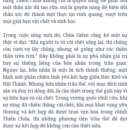
năng Thiên Chúa không chỉ là quyền năng để phục hồi
một thân xác đã tan rữa, mà là quyền năng để biến đổi
thân xác đó thành một thực tại vinh quang, vượt trên
mọi giới hạn vật chất và sinh học.
Trong cuộc sống mới đó, Chúa Giêsu công bố một sự
thật vĩ đại: “Khi người ta từ cõi chết sống lại, thì chẳng
còn cưới vợ lấy chồng, nhưng sẽ giống như các thiên
thần trên trời.” Đây không phải là sự phủ nhận giá trị
hay sự thiêng liêng của hôn nhân trong trần gian.
Ngược lại, hôn nhân là một bí tích thánh thiêng, một
hình ảnh phản chiếu tình yêu kết hợp giữa Đức Kitô và
Hội Thánh. Nhưng hôn nhân trần thế, với mục đích sinh
sản và duy trì dòng dõi, là cần thiết trong thế giới này vì
sự hữu hạn và cái chết. Trong vương quốc vĩnh cửu, khi
sự sống đã chiến thắng cái chết, khi mọi khát vọng yêu
thương và kết hợp đã được trọn vẹn hóa trong chính
Thiên Chúa, thì những phương tiện trần thế để đạt
được sự kết hợp đó không còn cần thiết nữa.