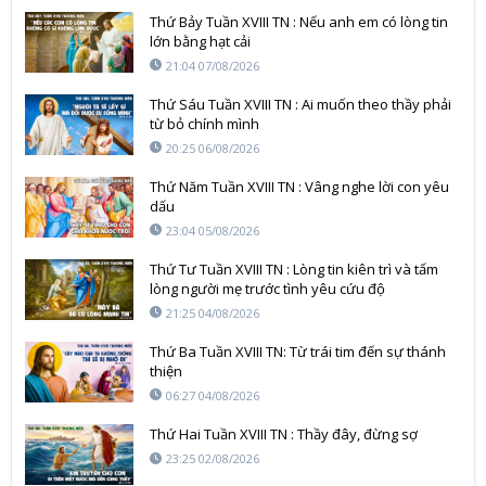
Thứ Bảy Tuần XVIII TN : Nếu anh em có lòng tin
lớn bằng hạt cải
21:04 07/08/2026
Thứ Sáu Tuần XVIII TN : Ai muốn theo thầy phải
từ bỏ chính mình
20:25 06/08/2026
Thứ Năm Tuần XVIII TN : Vâng nghe lời con yêu
dấu
23:04 05/08/2026
Thứ Tư Tuần XVIII TN : Lòng tin kiên trì và tấm
lòng người mẹ trước tình yêu cứu độ
21:25 04/08/2026
Thứ Ba Tuần XVIII TN: Từ trái tim đến sự thánh
thiện
06:27 04/08/2026
Thứ Hai Tuần XVIII TN : Thầy đây, đừng sợ
23:25 02/08/2026